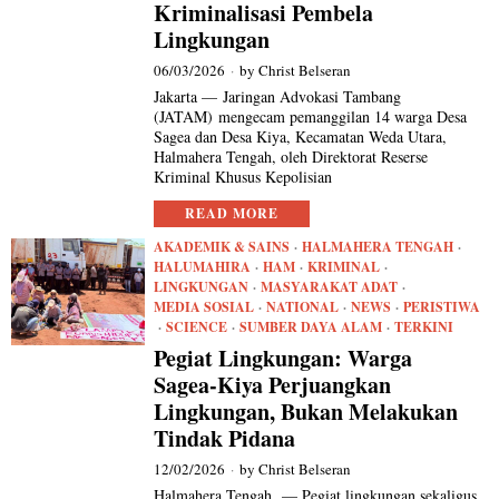
Kriminalisasi Pembela
Lingkungan
06/03/2026
by
Christ Belseran
Jakarta — Jaringan Advokasi Tambang
(JATAM) mengecam pemanggilan 14 warga Desa
Sagea dan Desa Kiya, Kecamatan Weda Utara,
Halmahera Tengah, oleh Direktorat Reserse
Kriminal Khusus Kepolisian
READ MORE
AKADEMIK & SAINS
·
HALMAHERA TENGAH
·
HALUMAHIRA
·
HAM
·
KRIMINAL
·
LINGKUNGAN
·
MASYARAKAT ADAT
·
MEDIA SOSIAL
·
NATIONAL
·
NEWS
·
PERISTIWA
·
SCIENCE
·
SUMBER DAYA ALAM
·
TERKINI
Pegiat Lingkungan: Warga
Sagea-Kiya Perjuangkan
Lingkungan, Bukan Melakukan
Tindak Pidana
12/02/2026
by
Christ Belseran
Halmahera Tengah, — Pegiat lingkungan sekaligus