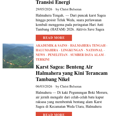
Transisi Energi
29/05/2026
by
Christ Belseran
Halmahera Tengah, — Dari puncak karst Sagea
hingga pesisir Teluk Weda, suara perlawanan
kembali menggema pada peringatan Hari Anti
Tambang (HATAM) 2026. Aktivis Save Sagea
READ MORE
AKADEMIK & SAINS
·
HALMAHERA TENGAH
·
HALUMAHIRA
·
LINGKUNGAN
·
NATIONAL
·
NEWS
·
PENELITIAN
·
SUMBER DAYA ALAM
·
TERKINI
Karst Sagea: Benteng Air
Halmahera yang Kini Terancam
Tambang Nikel
06/03/2026
by
Christ Belseran
Halmahera — Di kaki Pegunungan Boki Moruru,
air jernih mengalir dari celah-celah batu kapur
raksasa yang membentuk bentang alam Karst
Sagea di Kecamatan Weda Utara, Halmahera
READ MORE