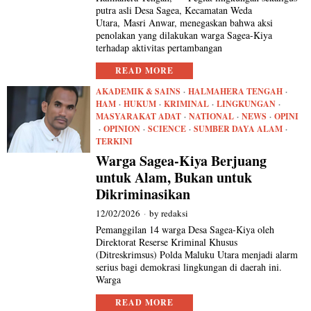
putra asli Desa Sagea, Kecamatan Weda
Utara, Masri Anwar, menegaskan bahwa aksi
penolakan yang dilakukan warga Sagea-Kiya
terhadap aktivitas pertambangan
READ MORE
AKADEMIK & SAINS
·
HALMAHERA TENGAH
·
HAM
·
HUKUM
·
KRIMINAL
·
LINGKUNGAN
·
MASYARAKAT ADAT
·
NATIONAL
·
NEWS
·
OPINI
·
OPINION
·
SCIENCE
·
SUMBER DAYA ALAM
·
TERKINI
Warga Sagea-Kiya Berjuang
untuk Alam, Bukan untuk
Dikriminasikan
12/02/2026
by
redaksi
Pemanggilan 14 warga Desa Sagea-Kiya oleh
Direktorat Reserse Kriminal Khusus
(Ditreskrimsus) Polda Maluku Utara menjadi alarm
serius bagi demokrasi lingkungan di daerah ini.
Warga
READ MORE