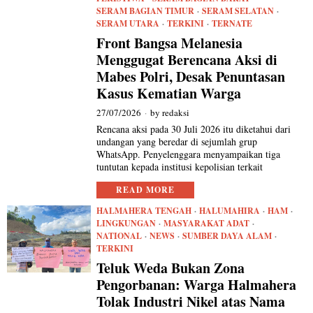
SERAM BAGIAN TIMUR
·
SERAM SELATAN
·
SERAM UTARA
·
TERKINI
·
TERNATE
Front Bangsa Melanesia
Menggugat Berencana Aksi di
Mabes Polri, Desak Penuntasan
Kasus Kematian Warga
27/07/2026
by
redaksi
Rencana aksi pada 30 Juli 2026 itu diketahui dari
undangan yang beredar di sejumlah grup
WhatsApp. Penyelenggara menyampaikan tiga
tuntutan kepada institusi kepolisian terkait
READ MORE
HALMAHERA TENGAH
·
HALUMAHIRA
·
HAM
·
LINGKUNGAN
·
MASYARAKAT ADAT
·
NATIONAL
·
NEWS
·
SUMBER DAYA ALAM
·
TERKINI
Teluk Weda Bukan Zona
Pengorbanan: Warga Halmahera
Tolak Industri Nikel atas Nama