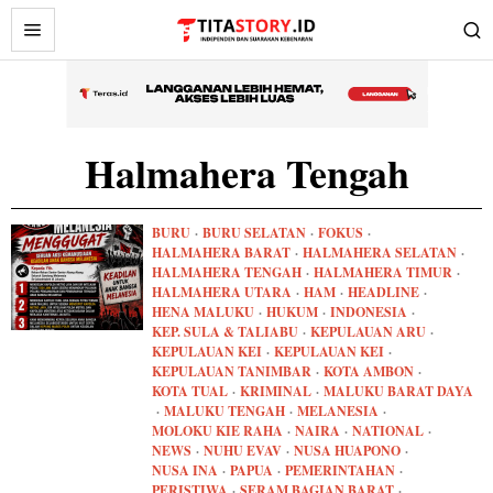
Halmahera Tengah
BURU
·
BURU SELATAN
·
FOKUS
·
HALMAHERA BARAT
·
HALMAHERA SELATAN
·
HALMAHERA TENGAH
·
HALMAHERA TIMUR
·
HALMAHERA UTARA
·
HAM
·
HEADLINE
·
HENA MALUKU
·
HUKUM
·
INDONESIA
·
KEP. SULA & TALIABU
·
KEPULAUAN ARU
·
KEPULAUAN KEI
·
KEPULAUAN KEI
·
KEPULAUAN TANIMBAR
·
KOTA AMBON
·
KOTA TUAL
·
KRIMINAL
·
MALUKU BARAT DAYA
·
MALUKU TENGAH
·
MELANESIA
·
MOLOKU KIE RAHA
·
NAIRA
·
NATIONAL
·
NEWS
·
NUHU EVAV
·
NUSA HUAPONO
·
NUSA INA
·
PAPUA
·
PEMERINTAHAN
·
PERISTIWA
·
SERAM BAGIAN BARAT
·