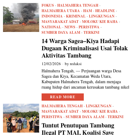
FOKUS
·
HALMAHERA TENGAH
·
HALMAHERA UTARA
·
HAM
·
HEADLINE
·
INDONESIA
·
KRIMINAL
·
LINGKUNGAN
·
MASYARAKAT ADAT
·
MOLOKU KIE RAHA
·
NATIONAL
·
NEWS
·
PERISTIWA
·
SUMBER DAYA ALAM
·
TERKINI
14 Warga Sagea–Kiya Hadapi
Dugaan Kriminalisasi Usai Tolak
Aktivitas Tambang
12/02/2026
by
redaksi
Halmahera Tengah, — Perjuangan warga Desa
Sagea dan Kiya, Kecamatan Weda Utara,
Kabupaten Halmahera Tengah, dalam menjaga
ruang hidup dari ancaman kerusakan tambang nikel
READ MORE
HALMAHERA TENGAH
·
LINGKUNGAN
·
MASYARAKAT ADAT
·
MOLOKU KIE RAHA
·
PERISTIWA
·
SUMBER DAYA ALAM
·
TERKINI
Tuntut Penutupan Tambang
Ilegal PT MAI, Koalisi Save