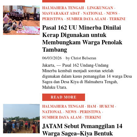
HALMAHERA TENGAH
·
LINGKUNGAN
·
MASYARAKAT ADAT
·
NATIONAL
·
NEWS
·
PERISTIWA
·
SUMBER DAYA ALAM
·
TERKINI
Pasal 162 UU Minerba Dinilai
Kerap Digunakan untuk
Membungkam Warga Penolak
Tambang
06/03/2026
by
Christ Belseran
Jakarta, — Pasal 162 Undang-Undang
Minerba kembali menjadi sorotan setelah
digunakan dalam kasus pemanggilan 14 warga Desa
Sagea dan Desa Kiya di Halmahera Tengah,
Maluku Utara.
READ MORE
HALMAHERA TENGAH
·
HAM
·
HUKUM
·
NATIONAL
·
NEWS
·
PERISTIWA
·
SUMBER DAYA ALAM
·
TERKINI
JATAM Sebut Pemanggilan 14
Warga Sagea–Kiya Bentuk