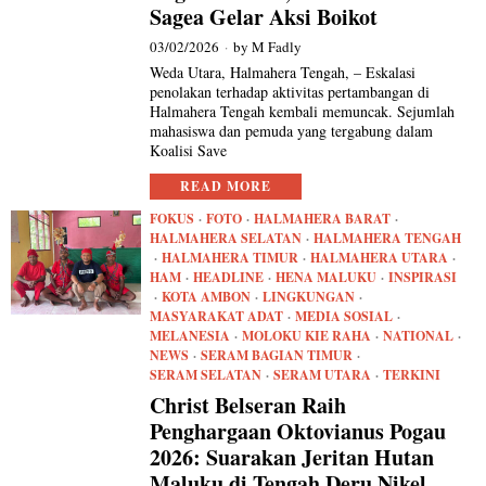
Sagea Gelar Aksi Boikot
03/02/2026
by
M Fadly
Weda Utara, Halmahera Tengah, – Eskalasi
penolakan terhadap aktivitas pertambangan di
Halmahera Tengah kembali memuncak. Sejumlah
mahasiswa dan pemuda yang tergabung dalam
Koalisi Save
READ MORE
FOKUS
·
FOTO
·
HALMAHERA BARAT
·
HALMAHERA SELATAN
·
HALMAHERA TENGAH
·
HALMAHERA TIMUR
·
HALMAHERA UTARA
·
HAM
·
HEADLINE
·
HENA MALUKU
·
INSPIRASI
·
KOTA AMBON
·
LINGKUNGAN
·
MASYARAKAT ADAT
·
MEDIA SOSIAL
·
MELANESIA
·
MOLOKU KIE RAHA
·
NATIONAL
·
NEWS
·
SERAM BAGIAN TIMUR
·
SERAM SELATAN
·
SERAM UTARA
·
TERKINI
Christ Belseran Raih
Penghargaan Oktovianus Pogau
2026: Suarakan Jeritan Hutan
Maluku di Tengah Deru Nikel