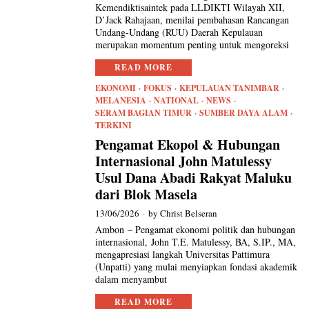
Kemendiktisaintek pada LLDIKTI Wilayah XII,
D’Jack Rahajaan, menilai pembahasan Rancangan
Undang-Undang (RUU) Daerah Kepulauan
merupakan momentum penting untuk mengoreksi
READ MORE
EKONOMI
·
FOKUS
·
KEPULAUAN TANIMBAR
·
MELANESIA
·
NATIONAL
·
NEWS
·
SERAM BAGIAN TIMUR
·
SUMBER DAYA ALAM
·
TERKINI
Pengamat Ekopol & Hubungan
Internasional John Matulessy
Usul Dana Abadi Rakyat Maluku
dari Blok Masela
13/06/2026
by
Christ Belseran
Ambon – Pengamat ekonomi politik dan hubungan
internasional, John T.E. Matulessy, BA, S.IP., MA,
mengapresiasi langkah Universitas Pattimura
(Unpatti) yang mulai menyiapkan fondasi akademik
dalam menyambut
READ MORE