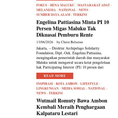
FOKUS
·
HENA MALUKU
·
MASYARAKAT ADAT
·
MELANESIA
·
NATIONAL
·
NEWS
·
SUMBER DAYA ALAM
·
TERKINI
Engelina Pattiasina Minta PI 10
Persen Migas Maluku Tak
Dikuasai Pemburu Rente
13/06/2026
by
Christ Belseran
Jakarta, – Direktur Archipelago Solidarity
Foundation, Dipl.-Oek. Engelina Pattiasina,
mengingatkan pemerintah daerah dan masyarakat
Maluku untuk mengawal secara ketat pengelolaan
hak Participating Interest (PI) 10 persen dari
READ MORE
INSPIRASI
·
KOTA AMBON
·
LIFESTYLE
·
LINGKUNGAN
·
MEDIA SOSIAL
·
NATIONAL
·
NEWS
·
TERKINI
Wutmail Romuty Bawa Ambon
Kembali Meraih Penghargaan
Kalpataru Lestari