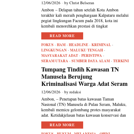
12/06/2026
by
Christ Belseran
Ambon – Delapan tahun setelah Kota Ambon
terakhir kali meraih penghargaan Kalpataru melalui
pegiat lingkungan Facum pada 2018, kota ini
kembali menorehkan prestasi di tingkat
READ MORE
FOKUS
·
HAM
·
HEADLINE
·
KRIMINAL
·
LINGKUNGAN
·
MALUKU TENGAH
·
MASYARAKAT ADAT
·
PERISTIWA
·
SERAM UTARA
·
SUMBER DAYA ALAM
·
TERKINI
Tumpang Tindih Kawasan TN
Manusela Berujung
Kriminalisasi Warga Adat Seram
12/06/2026
by
redaksi
Ambon, – Penetapan batas kawasan Taman
Nasional (TN) Manusela di Pulau Seram, Maluku,
kembali memicu gelombang protes masyarakat
adat. Ketidakjelasan batas kawasan konservasi dan
READ MORE
FOKUS
·
HUKUM
·
MELANESIA
·
OPINI
·