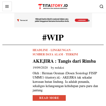
#WIP
HEADLINE
·
LINGKUNGAN
·
SUMBER DAYA ALAM
·
TERKINI
AKEJIRA : Tangis dari Rimba
19/09/2020
by
redaksi
Oleh : Herman Oesman (Dosen Sosiologi FISIP
UMMU) titastory.id,- AKEJIRA tak sekadar
kawasan hutan lindung. Ia adalah penanda,
sekaligus kelangsungan kehidupan paru-paru dan
jantung
READ MORE