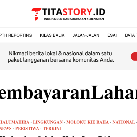
PTH REPORTING
KILAS BALIK
JALAN-JALAN
ESAI
DATA 
embayaranLah
HALUMAHIRA
·
LINGKUNGAN
·
MOLOKU KIE RAHA
·
NATIONAL
NEWS
·
PERISTIWA
·
TERKINI