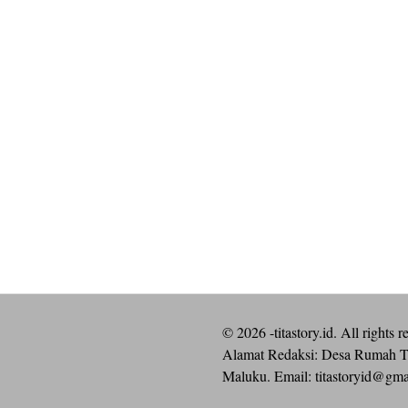
©
2026
-titastory.id. All rights r
Alamat Redaksi: Desa Rumah T
Maluku. Email:
titastoryid@gm