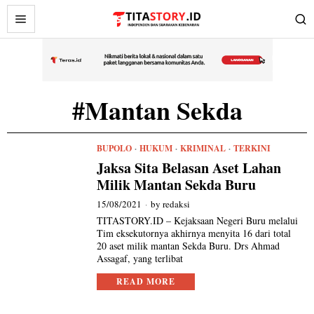
#Mantan Sekda
BUPOLO
·
HUKUM
·
KRIMINAL
·
TERKINI
Jaksa Sita Belasan Aset Lahan
Milik Mantan Sekda Buru
15/08/2021
by
redaksi
TITASTORY.ID – Kejaksaan Negeri Buru melalui
Tim eksekutornya akhirnya menyita 16 dari total
20 aset milik mantan Sekda Buru. Drs Ahmad
Assagaf, yang terlibat
READ MORE