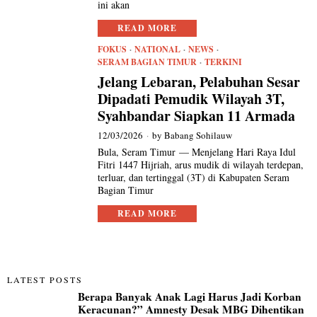
ini akan
READ MORE
FOKUS
·
NATIONAL
·
NEWS
·
SERAM BAGIAN TIMUR
·
TERKINI
Jelang Lebaran, Pelabuhan Sesar
Dipadati Pemudik Wilayah 3T,
Syahbandar Siapkan 11 Armada
12/03/2026
by
Babang Sohilauw
Bula, Seram Timur — Menjelang Hari Raya Idul
Fitri 1447 Hijriah, arus mudik di wilayah terdepan,
terluar, dan tertinggal (3T) di Kabupaten Seram
Bagian Timur
READ MORE
LATEST POSTS
Berapa Banyak Anak Lagi Harus Jadi Korban
Keracunan?” Amnesty Desak MBG Dihentikan