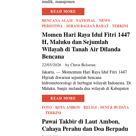
mudik, manajemen
READ MORE
BENCANA ALAM
·
NATIONAL
·
NEWS
·
PERISTIWA
·
SERAM BAGIAN BARAT
·
TERKINI
Momen Hari Raya Idul Fitri 1447
H, Maluku dan Sejumlah
Wilayah di Tanah Air Dilanda
Bencana
22/03/2026
by
Christ Belseran
Jakarta, — Momentum Hari Raya Idul Fitri 1447
Hijriah diwarnai sejumlah bencana
hidrometeorologi di berbagai wilayah Indonesia. Di
Maluku, banjir melanda dua wilayah di Kabupaten
READ MORE
FOTO
·
KOTA AMBON
·
RELIGI
·
SENI & BUDAYA
·
TERKINI
Pawai Takbir di Laut Ambon,
Cahaya Perahu dan Doa Berpadu