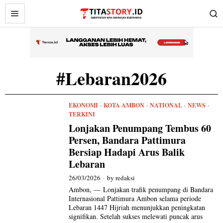
#Lebaran2026
EKONOMI
·
KOTA AMBON
·
NATIONAL
·
NEWS
·
TERKINI
Lonjakan Penumpang Tembus 60
Persen, Bandara Pattimura
Bersiap Hadapi Arus Balik
Lebaran
26/03/2026
by
redaksi
Ambon, — Lonjakan trafik penumpang di Bandara
Internasional Pattimura Ambon selama periode
Lebaran 1447 Hijriah menunjukkan peningkatan
signifikan. Setelah sukses melewati puncak arus