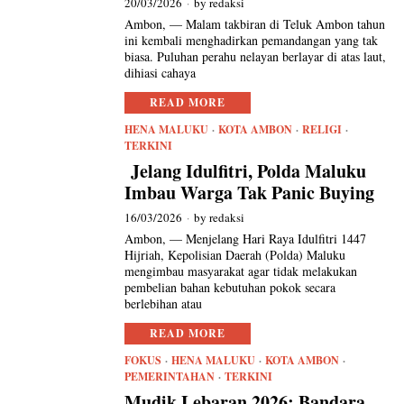
20/03/2026
by
redaksi
Ambon, — Malam takbiran di Teluk Ambon tahun
ini kembali menghadirkan pemandangan yang tak
biasa. Puluhan perahu nelayan berlayar di atas laut,
dihiasi cahaya
READ MORE
HENA MALUKU
·
KOTA AMBON
·
RELIGI
·
TERKINI
Jelang Idulfitri, Polda Maluku
Imbau Warga Tak Panic Buying
16/03/2026
by
redaksi
Ambon, — Menjelang Hari Raya Idulfitri 1447
Hijriah, Kepolisian Daerah (Polda) Maluku
mengimbau masyarakat agar tidak melakukan
pembelian bahan kebutuhan pokok secara
berlebihan atau
READ MORE
FOKUS
·
HENA MALUKU
·
KOTA AMBON
·
PEMERINTAHAN
·
TERKINI
Mudik Lebaran 2026: Bandara