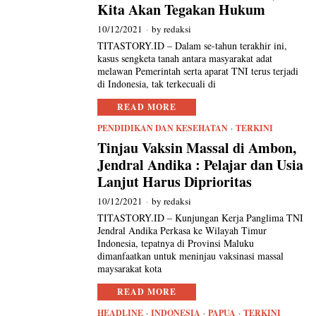
Kita Akan Tegakan Hukum
10/12/2021
by
redaksi
TITASTORY.ID – Dalam se-tahun terakhir ini,
kasus sengketa tanah antara masyarakat adat
melawan Pemerintah serta aparat TNI terus terjadi
di Indonesia, tak terkecuali di
READ MORE
PENDIDIKAN DAN KESEHATAN
·
TERKINI
Tinjau Vaksin Massal di Ambon,
Jendral Andika : Pelajar dan Usia
Lanjut Harus Diprioritas
10/12/2021
by
redaksi
TITASTORY.ID – Kunjungan Kerja Panglima TNI
Jendral Andika Perkasa ke Wilayah Timur
Indonesia, tepatnya di Provinsi Maluku
dimanfaatkan untuk meninjau vaksinasi massal
maysarakat kota
READ MORE
HEADLINE
·
INDONESIA
·
PAPUA
·
TERKINI