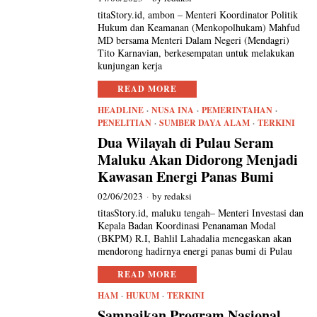
titaStory.id, ambon – Menteri Koordinator Politik
Hukum dan Keamanan (Menkopolhukam) Mahfud
MD bersama Menteri Dalam Negeri (Mendagri)
Tito Karnavian, berkesempatan untuk melakukan
kunjungan kerja
READ MORE
HEADLINE
·
NUSA INA
·
PEMERINTAHAN
·
PENELITIAN
·
SUMBER DAYA ALAM
·
TERKINI
Dua Wilayah di Pulau Seram
Maluku Akan Didorong Menjadi
Kawasan Energi Panas Bumi
02/06/2023
by
redaksi
titasStory.id, maluku tengah– Menteri Investasi dan
Kepala Badan Koordinasi Penanaman Modal
(BKPM) R.I, Bahlil Lahadalia menegaskan akan
mendorong hadirnya energi panas bumi di Pulau
READ MORE
HAM
·
HUKUM
·
TERKINI
Sampaikan Program Nasional