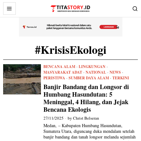
#KrisisEkologi
BENCANA ALAM
·
LINGKUNGAN
·
MASYARAKAT ADAT
·
NATIONAL
·
NEWS
·
PERISTIWA
·
SUMBER DAYA ALAM
·
TERKINI
Banjir Bandang dan Longsor di
Humbang Hasundutan: 5
Meninggal, 4 Hilang, dan Jejak
Bencana Ekologis
27/11/2025
by
Christ Belseran
Medan, – Kabupaten Humbang Hasundutan,
Sumatera Utara, diguncang duka mendalam setelah
banjir bandang dan tanah longsor melanda sejumlah