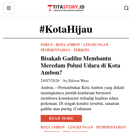
#KotaHijau
FOKUS
·
KOTA AMBON
·
LINGKUNGAN
·
PEMERINTAHAN
·
TERKINI
Bisakah Gadihu Membantu
Meredam Polusi Udara di Kota
Ambon?
24/07/2026
by
Edison Waas
Ambon,—Pertumbuhan Kota Ambon yang diikuti
meningkatnya jumlah kendaraan bermotor
membawa konsekuensi terhadap kualitas udara
perkotaan. Di tengah kondisi tersebut, tanaman
gadihu atau puring (Codiaeum
READ MORE
KOTA AMBON
·
LINGKUNGAN
·
PEMERINTAHAN