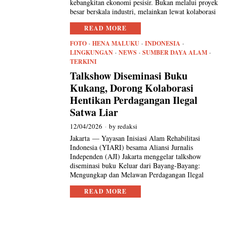
kebangkitan ekonomi pesisir. Bukan melalui proyek
besar berskala industri, melainkan lewat kolaborasi
READ MORE
FOTO
·
HENA MALUKU
·
INDONESIA
·
LINGKUNGAN
·
NEWS
·
SUMBER DAYA ALAM
·
TERKINI
Talkshow Diseminasi Buku
Kukang, Dorong Kolaborasi
Hentikan Perdagangan Ilegal
Satwa Liar
12/04/2026
by
redaksi
Jakarta — Yayasan Inisiasi Alam Rehabilitasi
Indonesia (YIARI) besama Aliansi Jurnalis
Independen (AJI) Jakarta menggelar talkshow
diseminasi buku Keluar dari Bayang-Bayang:
Mengungkap dan Melawan Perdagangan Ilegal
READ MORE