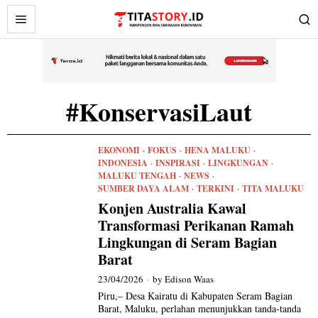
#KonservasiLaut
EKONOMI
·
FOKUS
·
HENA MALUKU
·
INDONESIA
·
INSPIRASI
·
LINGKUNGAN
·
MALUKU TENGAH
·
NEWS
·
SUMBER DAYA ALAM
·
TERKINI
·
TITA MALUKU
Konjen Australia Kawal
Transformasi Perikanan Ramah
Lingkungan di Seram Bagian
Barat
23/04/2026
by
Edison Waas
Piru,– Desa Kairatu di Kabupaten Seram Bagian
Barat, Maluku, perlahan menunjukkan tanda-tanda