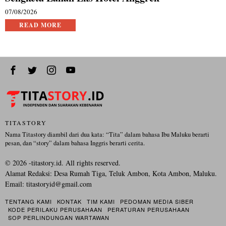
07/08/2026
READ MORE
TITASTORY
Nama Titastory diambil dari dua kata: “Tita” dalam bahasa Ibu Maluku berarti
pesan, dan “story” dalam bahasa Inggris berarti cerita.
©
2026
-titastory.id. All rights reserved.
Alamat Redaksi: Desa Rumah Tiga, Teluk Ambon, Kota Ambon, Maluku.
Email:
titastoryid@gmail.com
TENTANG KAMI
KONTAK
TIM KAMI
PEDOMAN MEDIA SIBER
KODE PERILAKU PERUSAHAAN
PERATURAN PERUSAHAAN
SOP PERLINDUNGAN WARTAWAN