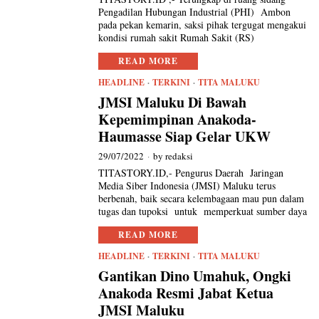
Pengadilan Hubungan Industrial (PHI) Ambon
pada pekan kemarin, saksi pihak tergugat mengakui
kondisi rumah sakit Rumah Sakit (RS)
READ MORE
HEADLINE
·
TERKINI
·
TITA MALUKU
JMSI Maluku Di Bawah
Kepemimpinan Anakoda-
Haumasse Siap Gelar UKW
29/07/2022
by
redaksi
TITASTORY.ID,- Pengurus Daerah Jaringan
Media Siber Indonesia (JMSI) Maluku terus
berbenah, baik secara kelembagaan mau pun dalam
tugas dan tupoksi untuk memperkuat sumber daya
READ MORE
HEADLINE
·
TERKINI
·
TITA MALUKU
Gantikan Dino Umahuk, Ongki
Anakoda Resmi Jabat Ketua
JMSI Maluku