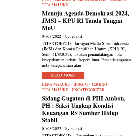
TITA MALUKU
Menuju Agenda Demokrasi 2024,
JMSI – KPU RI Tanda Tangan
MoU
01/08/2022
by
redaksi
TITASTORY.ID,- Jaringan Media Siber Indonesia
(JMSI) dan Komisi Pemilihan Umum (KPU) RI,
Senin (1/8/2022), lakukan penandatangan nota
kesepahaman terkait kepemiluan. Penandatanganan
nota kesepahaman atau
READ MORE
HENA MALUKU
·
HUKUM
·
TERKINI
·
TITA MALUKU
·
UNCATEGORIZED
Sidang Gugatan di PHI Ambon,
PH : Saksi Ungkap Kondisi
Keuangan RS Sumber Hidup
Stabil
01/08/2022
by
redaksi
TITASTORY.ID ,- Terungkap di ruang sidang