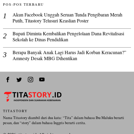
POS-POS TERBARU
Akun Facebook Unggah Seruan Tunda Pengibaran Merah
Putih, Titastory Telusuri Keaslian Poster
Bupati Diminta Kembalikan Pengelolaan Dana Revitalisasi
Sekolah ke Dinas Pendidikan
Berapa Banyak Anak Lagi Harus Jadi Korban Keracunan?”
Amnesty Desak MBG Dihentikan
TITASTORY
Nama Titastory diambil dari dua kata: “Tita” dalam bahasa Ibu Maluku berarti
pesan, dan “story” dalam bahasa Inggris berarti cerita.