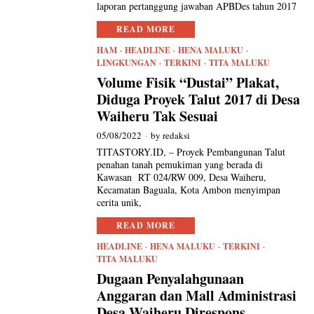
laporan pertanggung jawaban APBDes tahun 2017
READ MORE
HAM
·
HEADLINE
·
HENA MALUKU
·
LINGKUNGAN
·
TERKINI
·
TITA MALUKU
Volume Fisik “Dustai” Plakat,
Diduga Proyek Talut 2017 di Desa
Waiheru Tak Sesuai
05/08/2022
by
redaksi
TITASTORY.ID, – Proyek Pembangunan Talut
penahan tanah pemukiman yang berada di
Kawasan RT 024/RW 009, Desa Waiheru,
Kecamatan Baguala, Kota Ambon menyimpan
cerita unik,
READ MORE
HEADLINE
·
HENA MALUKU
·
TERKINI
·
TITA MALUKU
Dugaan Penyalahgunaan
Anggaran dan Mall Administrasi
Desa Waiheru Direspons