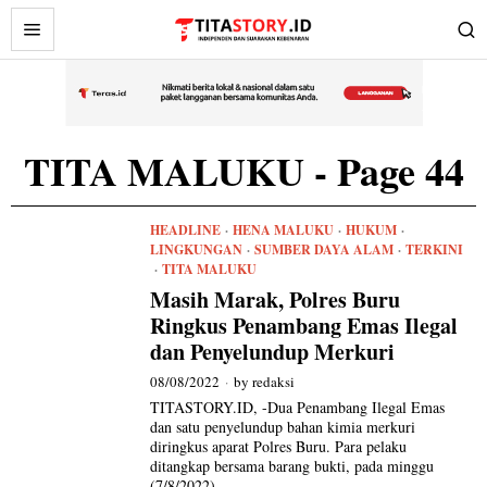
TITA MALUKU
- Page 44
HEADLINE
·
HENA MALUKU
·
HUKUM
·
LINGKUNGAN
·
SUMBER DAYA ALAM
·
TERKINI
·
TITA MALUKU
Masih Marak, Polres Buru
Ringkus Penambang Emas Ilegal
dan Penyelundup Merkuri
08/08/2022
by
redaksi
TITASTORY.ID, -Dua Penambang Ilegal Emas
dan satu penyelundup bahan kimia merkuri
diringkus aparat Polres Buru. Para pelaku
ditangkap bersama barang bukti, pada minggu
(7/8/2022).