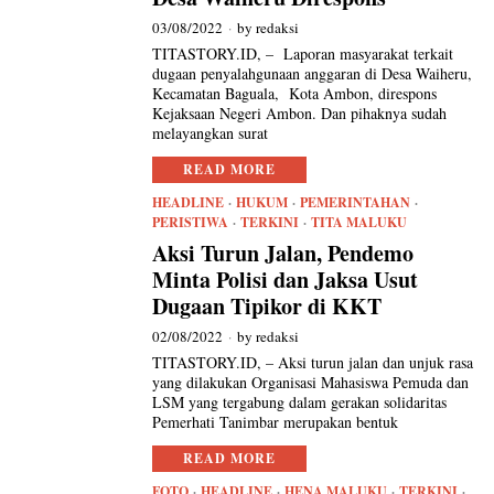
03/08/2022
by
redaksi
TITASTORY.ID, – Laporan masyarakat terkait
dugaan penyalahgunaan anggaran di Desa Waiheru,
Kecamatan Baguala, Kota Ambon, direspons
Kejaksaan Negeri Ambon. Dan pihaknya sudah
melayangkan surat
READ MORE
HEADLINE
·
HUKUM
·
PEMERINTAHAN
·
PERISTIWA
·
TERKINI
·
TITA MALUKU
Aksi Turun Jalan, Pendemo
Minta Polisi dan Jaksa Usut
Dugaan Tipikor di KKT
02/08/2022
by
redaksi
TITASTORY.ID, – Aksi turun jalan dan unjuk rasa
yang dilakukan Organisasi Mahasiswa Pemuda dan
LSM yang tergabung dalam gerakan solidaritas
Pemerhati Tanimbar merupakan bentuk
READ MORE
FOTO
·
HEADLINE
·
HENA MALUKU
·
TERKINI
·