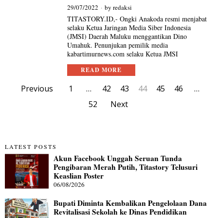
29/07/2022
by
redaksi
TITASTORY.ID,- Ongki Anakoda resmi menjabat
selaku Ketua Jaringan Media Siber Indonesia
(JMSI) Daerah Maluku menggantikan Dino
Umahuk. Penunjukan pemilik media
kabartimurnews.com selaku Ketua JMSI
READ MORE
Previous
1
…
42
43
44
45
46
…
52
Next
LATEST POSTS
Akun Facebook Unggah Seruan Tunda
Pengibaran Merah Putih, Titastory Telusuri
Keaslian Poster
06/08/2026
Bupati Diminta Kembalikan Pengelolaan Dana
Revitalisasi Sekolah ke Dinas Pendidikan