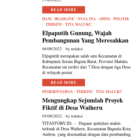
READ MORE
HAM
·
HEADLINE
·
NUSA INA
·
OPINI
·
POLITIK
·
TERKINI
·
TITA MALUKU
Elpaputih Gunung, Wajah
Pembangunan Yang Meresahkan
06/08/2022
by
redaksi
Elpaputih merupakan salah satu Kecamatan di
Kabupaten Seram Bagian Barat, Provinsi Maluku.
Kecamatan ini terdiri dari 7 Desa dengan tiga Desa
di wilayah pesisir
READ MORE
PEMERINTAHAN
·
TERKINI
·
TITA MALUKU
Mengungkap Sejumlah Proyek
Fiktif di Desa Waiheru
05/08/2022
by
redaksi
TITASTORY.ID, – Dugaan spekulasi makin
terkuak di Desa Waiheru, Kecamatan Baguala Kota
Ambon, yang disesuaikan dengan data pembanding