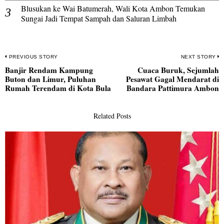
Blusukan ke Wai Batumerah, Wali Kota Ambon Temukan
Sungai Jadi Tempat Sampah dan Saluran Limbah
Navigasi
PREVIOUS STORY
NEXT STORY
Banjir Rendam Kampung
Cuaca Buruk, Sejumlah
pos
Previous
N
Buton dan Limur, Puluhan
Pesawat Gagal Mendarat di
post:
po
Rumah Terendam di Kota Bula
Bandara Pattimura Ambon
Related Posts