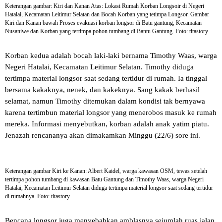
Keterangan gambar: Kiri dan Kanan Atas: Lokasi Rumah Korban Longsoir di Negeri
Hatalai, Kecamatan Leitimur Selatan dan Bocah Korban yang tetimpa Longsor. Gambar
Kiri dan Kanan bawah Proses evakuasi korban longsor di Batu gantung, Kecamatan
Nusaniwe dan Korban yang tertimpa pohon tumbang di Bantu Gantung. Foto: titastory
Korban kedua adalah bocah laki-laki bernama Timothy Waas, warga
Negeri Hatalai, Kecamatan Leitimur Selatan. Timothy diduga
tertimpa material longsor saat sedang tertidur di rumah. Ia tinggal
bersama kakaknya, nenek, dan kakeknya. Sang kakak berhasil
selamat, namun Timothy ditemukan dalam kondisi tak bernyawa
karena tertimbun material longsor yang menerobos masuk ke rumah
mereka. Informasi menyebutkan, korban adalah anak yatim piatu.
Jenazah rencananya akan dimakamkan Minggu (22/6) sore ini.
Keterangan gambar Kiri ke Kanan: Albert Kaidel, warga kawasan OSM, tewas setelah
tertimpa pohon tumbang di kawasan Batu Gantung dan Timothy Waas, warga Negeri
Hatalai, Kecamatan Leitimur Selatan diduga tertimpa material longsor saat sedang tertidur
di rumahnya. Foto: titastory
Bencana longsor juga menyebabkan amblasnya sejumlah ruas jalan