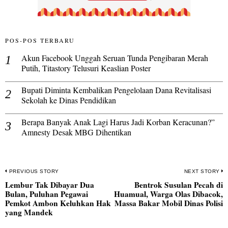
POS-POS TERBARU
Akun Facebook Unggah Seruan Tunda Pengibaran Merah
Putih, Titastory Telusuri Keaslian Poster
Bupati Diminta Kembalikan Pengelolaan Dana Revitalisasi
Sekolah ke Dinas Pendidikan
Berapa Banyak Anak Lagi Harus Jadi Korban Keracunan?”
Amnesty Desak MBG Dihentikan
Navigasi
PREVIOUS STORY
NEXT STORY
Lembur Tak Dibayar Dua
Bentrok Susulan Pecah di
pos
Previous
N
Bulan, Puluhan Pegawai
Huamual, Warga Olas Dibacok,
post:
po
Pemkot Ambon Keluhkan Hak
Massa Bakar Mobil Dinas Polisi
yang Mandek