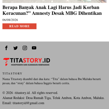
Berapa Banyak Anak Lagi Harus Jadi Korban
Keracunan?” Amnesty Desak MBG Dihentikan
06/08/2026
READ MORE
TITASTORY
Nama Titastory diambil dari dua kata: “Tita” dalam bahasa Ibu Maluku berarti
pesan, dan “story” dalam bahasa Inggris berarti cerita.
©
2026
-titastory.id. All rights reserved.
Alamat Redaksi: Desa Rumah Tiga, Teluk Ambon, Kota Ambon, Maluku.
Email:
titastoryid@gmail.com