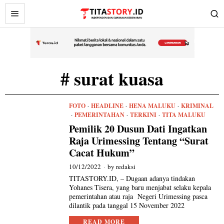
# surat kuasa
FOTO
·
HEADLINE
·
HENA MALUKU
·
KRIMINAL
·
PEMERINTAHAN
·
TERKINI
·
TITA MALUKU
Pemilik 20 Dusun Dati Ingatkan
Raja Urimessing Tentang “Surat
Cacat Hukum”
10/12/2022
by
redaksi
TITASTORY.ID, – Dugaan adanya tindakan
Yohanes Tisera, yang baru menjabat selaku kepala
pemerintahan atau raja Negeri Urimessing pasca
dilantik pada tanggal 15 November 2022
READ MORE