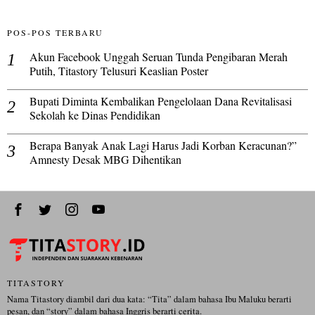
POS-POS TERBARU
Akun Facebook Unggah Seruan Tunda Pengibaran Merah
Putih, Titastory Telusuri Keaslian Poster
Bupati Diminta Kembalikan Pengelolaan Dana Revitalisasi
Sekolah ke Dinas Pendidikan
Berapa Banyak Anak Lagi Harus Jadi Korban Keracunan?”
Amnesty Desak MBG Dihentikan
TITASTORY
Nama Titastory diambil dari dua kata: “Tita” dalam bahasa Ibu Maluku berarti
pesan, dan “story” dalam bahasa Inggris berarti cerita.