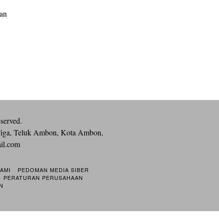
an
eserved.
iga, Teluk Ambon, Kota Ambon,
ail.com
KAMI
PEDOMAN MEDIA SIBER
PERATURAN PERUSAHAAN
N