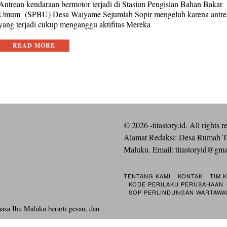
Antrean kendaraan bermotor terjadi di Stasiun Pengisian Bahan Bakar
Umum (SPBU) Desa Waiyame Sejumlah Sopir mengeluh karena antre
yang terjadi cukup menganggu aktifitas Mereka
READ MORE
©
2026
-titastory.id. All rights r
Alamat Redaksi: Desa Rumah T
Maluku. Email:
titastoryid@gm
TENTANG KAMI
KONTAK
TIM 
KODE PERILAKU PERUSAHAAN
SOP PERLINDUNGAN WARTAWA
hasa Ibu Maluku berarti pesan, dan