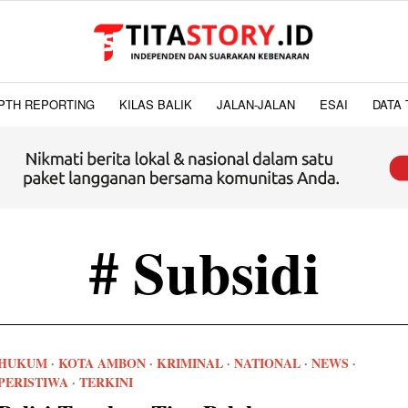
PTH REPORTING
KILAS BALIK
JALAN-JALAN
ESAI
DATA 
# Subsidi
HUKUM
·
KOTA AMBON
·
KRIMINAL
·
NATIONAL
·
NEWS
·
PERISTIWA
·
TERKINI