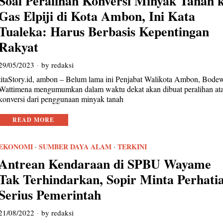
Soal Peralihan Konversi Minyak Tanah 
Gas Elpiji di Kota Ambon, Ini Kata
Tualeka: Harus Berbasis Kepentingan
Rakyat
29/05/2023
by
redaksi
titaStory.id, ambon – Belum lama ini Penjabat Walikota Ambon, Bode
Wattimena mengumumkan dalam waktu dekat akan dibuat peralihan at
konversi dari penggunaan minyak tanah
READ MORE
EKONOMI
·
SUMBER DAYA ALAM
·
TERKINI
Antrean Kendaraan di SPBU Wayame
Tak Terhindarkan, Sopir Minta Perhati
Serius Pemerintah
21/08/2022
by
redaksi