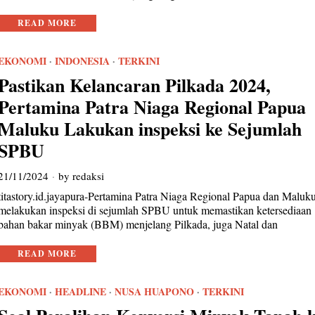
READ MORE
EKONOMI
·
INDONESIA
·
TERKINI
Pastikan Kelancaran Pilkada 2024,
Pertamina Patra Niaga Regional Papua
Maluku Lakukan inspeksi ke Sejumlah
SPBU
21/11/2024
by
redaksi
titastory.id.jayapura-Pertamina Patra Niaga Regional Papua dan Maluk
melakukan inspeksi di sejumlah SPBU untuk memastikan ketersediaan
bahan bakar minyak (BBM) menjelang Pilkada, juga Natal dan
READ MORE
EKONOMI
·
HEADLINE
·
NUSA HUAPONO
·
TERKINI