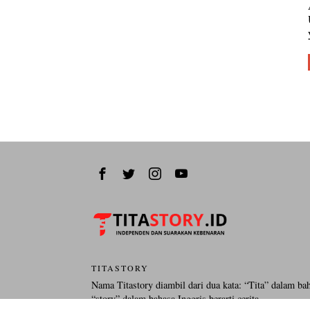
TITASTORY
Nama Titastory diambil dari dua kata: “Tita” dalam ba
“story” dalam bahasa Inggris berarti cerita.