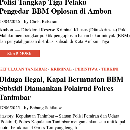
Polisi Tangkap Tiga Pelaku
Pengedar BBM Oplosan di Ambon
08/04/2026
by
Christ Belseran
Ambon, — Direktorat Reserse Kriminal Khusus (Ditreskrimsus) Polda
Maluku membongkar praktik pengoplosan bahan bakar minyak (BBM)
dan penyalahgunaan distribusi subsidi di Kota Ambon. Tiga
READ MORE
KEPULAUAN TANIMBAR
·
KRIMINAL
·
PERISTIWA
·
TERKINI
Diduga Ilegal, Kapal Bermuatan BBM
Subsidi Diamankan Polairud Polres
Tanimbar
17/06/2025
by
Babang Sohilauw
titastory, Kepulauan Tanimbar – Satuan Polisi Perairan dan Udara
(Polairud) Polres Kepulauan Tanimbar mengamankan satu unit kapal
motor berukuran 4 Gross Ton yang tengah