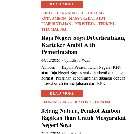
READ MORE
FOKUS
·
HENA MALUKU
·
HUKUM
·
KOTA AMBON
·
MASYARAKAT ADAT
·
PEMERINTAHAN
·
PERISTIWA
·
TERKINI
·
TITA MALUKU
Raja Negeri Soya Diberhentikan,
Karteker Ambil Alih
Pemerintahan
04/02/2026
by
Edison Waas
Ambon, — Kepala Pemerintahan Negeri (KPN)
atau Raja Negeri Soya resmi diberhentikan dengan
hormat. Peralihan kepemimpinan ditandai dengan
prosesi serah terima jabatan dari KPN
READ MORE
EKONOMI
·
NUSA HUAPONO
·
TERKINI
Jelang Nataru, Pemkot Ambon
Bagikan Ikan Untuk Masyarakat
Negeri Soya
23/12/2024
by
redaksi