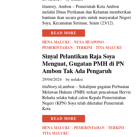
titastory, Ambon – Pemerintah Kota Ambon
melalui Dinas Perikanan dan Kelautan memberikan
bantuan ikan secara gratis untuk masyarakat Negeri
Soya, Kecamatan Sirimau, Senin (23/12).
READ MORE
HENA MALUKU
·
NUSA HUAPONO
·
PEMERINTAHAN
·
TERKINI
·
TITA MALUKU
Sinyal Pelantikan Raja Soya
Menguat, Gugatan PMH di PN
Ambon Tak Ada Pengaruh
29/04/2024
by
redaksi
titaStory.id,ambon – Sekalipun gugatan Perbuatan
Melawan Hukum (PMH) terkait pencalonan Hervie
Rehatta selaku bakal calon Kepala Pemerintahan
Negeri (KPN) Soya telah diketahui Pemerintah
Kota
READ MORE
HENA MALUKU
·
PEMERINTAHAN
·
TERKINI
·
TITA MALUKU