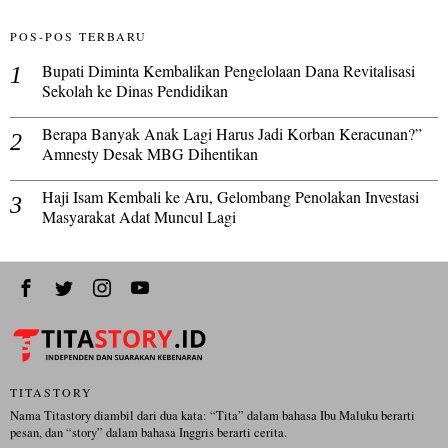
POS-POS TERBARU
Bupati Diminta Kembalikan Pengelolaan Dana Revitalisasi
Sekolah ke Dinas Pendidikan
Berapa Banyak Anak Lagi Harus Jadi Korban Keracunan?”
Amnesty Desak MBG Dihentikan
Haji Isam Kembali ke Aru, Gelombang Penolakan Investasi
Masyarakat Adat Muncul Lagi
TITASTORY
Nama Titastory diambil dari dua kata: “Tita” dalam bahasa Ibu Maluku berarti
pesan, dan “story” dalam bahasa Inggris berarti cerita.