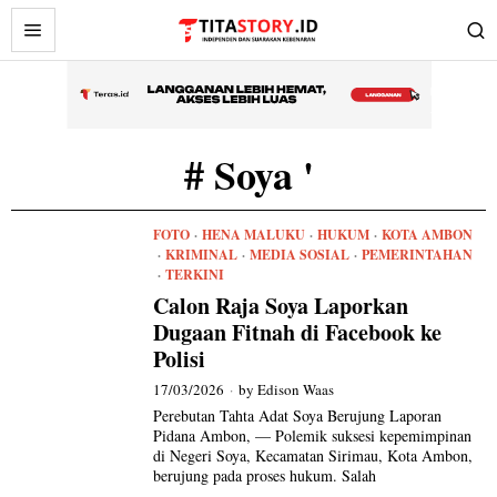
# Soya '
FOTO
·
HENA MALUKU
·
HUKUM
·
KOTA AMBON
·
KRIMINAL
·
MEDIA SOSIAL
·
PEMERINTAHAN
·
TERKINI
Calon Raja Soya Laporkan
Dugaan Fitnah di Facebook ke
Polisi
17/03/2026
by
Edison Waas
Perebutan Tahta Adat Soya Berujung Laporan
Pidana Ambon, — Polemik suksesi kepemimpinan
di Negeri Soya, Kecamatan Sirimau, Kota Ambon,
berujung pada proses hukum. Salah