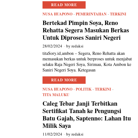
READ MORE
NUSA HUAPONO
·
PEMERINTAHAN
·
TERKINI
Bertekad Pimpin Soya, Reno
Rehatta Segera Masukan Berkas
Untuk Diproses Saniri Negeri
28/02/2024
by
redaksi
titaSory.id,ambon – Segera, Reno Rehatta akan
memasukan berkas untuk berproses untuk menjabat
selaku Raja Negeri Soya, Sirimau, Kota Ambon ke
Saniri Negeri Soya. Ketegasan
READ MORE
NUSA HUAPONO
·
POLITIK
·
TERKINI
·
TITA MALUKU
Caleg Tebar Janji Terbitkan
Sertifikat Tanah ke Pengungsi
Batu Gajah, Saptenno: Lahan Itu
Milik Saya
11/02/2024
by
redaksi