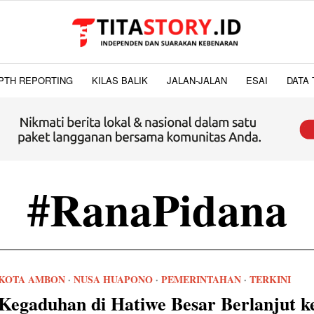
PTH REPORTING
KILAS BALIK
JALAN-JALAN
ESAI
DATA 
#RanaPidana
KOTA AMBON
·
NUSA HUAPONO
·
PEMERINTAHAN
·
TERKINI
Kegaduhan di Hatiwe Besar Berlanjut k