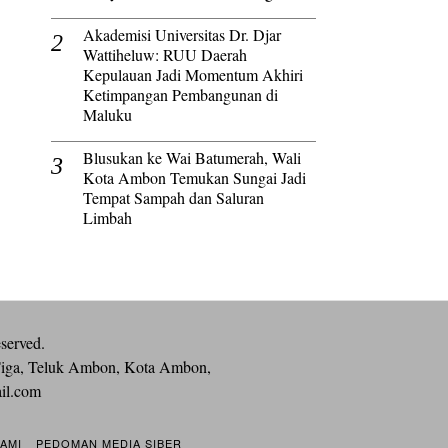
Akademisi Universitas Dr. Djar
Wattiheluw: RUU Daerah
Kepulauan Jadi Momentum Akhiri
Ketimpangan Pembangunan di
Maluku
Blusukan ke Wai Batumerah, Wali
Kota Ambon Temukan Sungai Jadi
Tempat Sampah dan Saluran
Limbah
eserved.
iga, Teluk Ambon, Kota Ambon,
ail.com
KAMI
PEDOMAN MEDIA SIBER