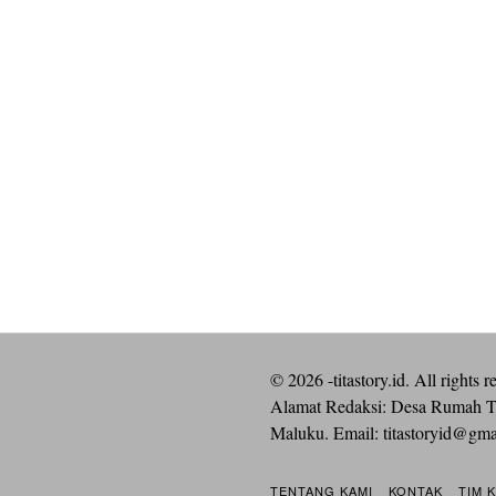
©
2026
-titastory.id. All rights r
Alamat Redaksi: Desa Rumah T
Maluku. Email:
titastoryid@gm
TENTANG KAMI
KONTAK
TIM 