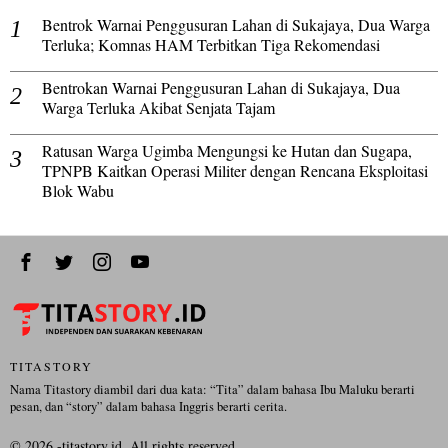
Bentrok Warnai Penggusuran Lahan di Sukajaya, Dua Warga
Terluka; Komnas HAM Terbitkan Tiga Rekomendasi
Bentrokan Warnai Penggusuran Lahan di Sukajaya, Dua
Warga Terluka Akibat Senjata Tajam
Ratusan Warga Ugimba Mengungsi ke Hutan dan Sugapa,
TPNPB Kaitkan Operasi Militer dengan Rencana Eksploitasi
Blok Wabu
TITASTORY
Nama Titastory diambil dari dua kata: “Tita” dalam bahasa Ibu Maluku berarti
pesan, dan “story” dalam bahasa Inggris berarti cerita.
©
2026
-titastory.id. All rights reserved.