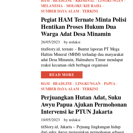
HAM
·
HEADLINE
·
KRIMINAL
·
LINGKUNGAN
·
MELANESIA
·
MOLOKU KIE RAHA
·
SUMBER DAYA ALAM
·
TERKINI
Pegiat HAM Ternate Minta Polisi
Hentikan Proses Hukum Dua
Warga Adat Desa Minamin
26/05/2023
by
redaksi
titaStory.id, ternate – Buntut laporan PT Mega
Haltim Mineral (MHM) terhadap dua masyarakat
adat Desa Minamin, Halmahera Timur mendapat
reaksi kecaman oleh berbagai organisasi
READ MORE
HAM
·
HEADLINE
·
LINGKUNGAN
·
PAPUA
·
SUMBER DAYA ALAM
·
TERKINI
Perjuangkan Hutan Adat, Suku
Awyu Papua Ajukan Permohonan
Intervensi ke PTUN Jakarta
10/05/2023
by
redaksi
titStory.id, Jakarta – Pejuang lingkungan hidup
dari suku Awyu mengajukan permohonan sebagai