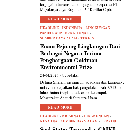
tergugat intervensi dalam gugatan korporasi PT
Megakarya Jaya Raya dan PT Kartika Cipta
READ MORE
HEADLINE
·
INDONESIA
·
LINGKUNGAN
·
PASIFIK & INTERNATIONAL
·
SUMBER DAYA ALAM
·
TERKINI
Enam Pejuang Lingkungan Dari
Berbagai Negara Terima
Penghargaan Goldman
Environmental Prize
24/04/2023
by
redaksi
Delima Silalahi memimpin advokasi dan kampanye
untuk mendapatkan hak pengelolaan sah 7.213 ha
lahan hutan tropis untuk enam kelompok
Masyarakat Adat di Sumatra Utara.
READ MORE
HEADLINE
·
KRIMINAL
·
LINGKUNGAN
·
NUSA INA
·
SUMBER DAYA ALAM
·
TERKINI
Soal Status Tersangka, GMKI