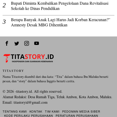
Bupati Diminta Kembalikan Pengelolaan Dana Revitalisasi
Sekolah ke Dinas Pendidikan
Berapa Banyak Anak Lagi Harus Jadi Korban Keracunan?”
Amnesty Desak MBG Dihentikan
TITASTORY
Nama Titastory diambil dari dua kata: “Tita” dalam bahasa Ibu Maluku berarti
pesan, dan “story” dalam bahasa Inggris berarti cerita.
©
2026
-titastory.id. All rights reserved.
Alamat Redaksi: Desa Rumah Tiga, Teluk Ambon, Kota Ambon, Maluku.
Email:
titastoryid@gmail.com
TENTANG KAMI
KONTAK
TIM KAMI
PEDOMAN MEDIA SIBER
KODE PERILAKU PERUSAHAAN
PERATURAN PERUSAHAAN