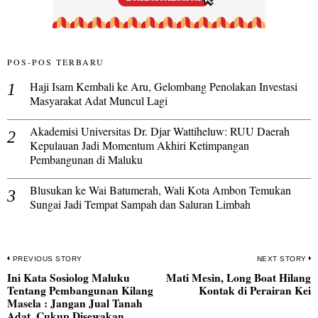
POS-POS TERBARU
Haji Isam Kembali ke Aru, Gelombang Penolakan Investasi
Masyarakat Adat Muncul Lagi
Akademisi Universitas Dr. Djar Wattiheluw: RUU Daerah
Kepulauan Jadi Momentum Akhiri Ketimpangan
Pembangunan di Maluku
Blusukan ke Wai Batumerah, Wali Kota Ambon Temukan
Sungai Jadi Tempat Sampah dan Saluran Limbah
Navigasi
PREVIOUS STORY
NEXT STORY
Ini Kata Sosiolog Maluku
Mati Mesin, Long Boat Hilang
pos
Previous
N
Tentang Pembangunan Kilang
Kontak di Perairan Kei
post:
po
Masela : Jangan Jual Tanah
Adat, Cukup Disewakan