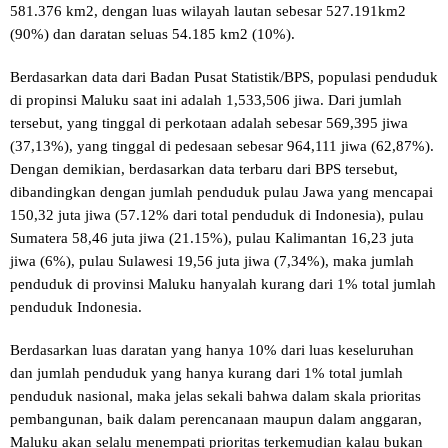
581.376 km2, dengan luas wilayah lautan sebesar 527.191km2
(90%) dan daratan seluas 54.185 km2 (10%).
Berdasarkan data dari Badan Pusat Statistik/BPS, populasi penduduk
di propinsi Maluku saat ini adalah 1,533,506 jiwa. Dari jumlah
tersebut, yang tinggal di perkotaan adalah sebesar 569,395 jiwa
(37,13%), yang tinggal di pedesaan sebesar 964,111 jiwa (62,87%).
Dengan demikian, berdasarkan data terbaru dari BPS tersebut,
dibandingkan dengan jumlah penduduk pulau Jawa yang mencapai
150,32 juta jiwa (57.12% dari total penduduk di Indonesia), pulau
Sumatera 58,46 juta jiwa (21.15%), pulau Kalimantan 16,23 juta
jiwa (6%), pulau Sulawesi 19,56 juta jiwa (7,34%), maka jumlah
penduduk di provinsi Maluku hanyalah kurang dari 1% total jumlah
penduduk Indonesia.
Berdasarkan luas daratan yang hanya 10% dari luas keseluruhan
dan jumlah penduduk yang hanya kurang dari 1% total jumlah
penduduk nasional, maka jelas sekali bahwa dalam skala prioritas
pembangunan, baik dalam perencanaan maupun dalam anggaran,
Maluku akan selalu menempati prioritas terkemudian kalau bukan