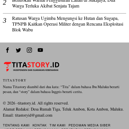
Warga Terluka Akibat Senjata Tajam
Ratusan Warga Ugimba Mengungsi ke Hutan dan Sugapa,
TPNPB Kaitkan Operasi Militer dengan Rencana Eksploitasi
Blok Wabu
TITASTORY
Nama Titastory diambil dari dua kata: “Tita” dalam bahasa Ibu Maluku berarti
pesan, dan “story” dalam bahasa Inggris berarti cerita.
©
2026
-titastory.id. All rights reserved.
Alamat Redaksi: Desa Rumah Tiga, Teluk Ambon, Kota Ambon, Maluku.
Email:
titastoryid@gmail.com
TENTANG KAMI
KONTAK
TIM KAMI
PEDOMAN MEDIA SIBER