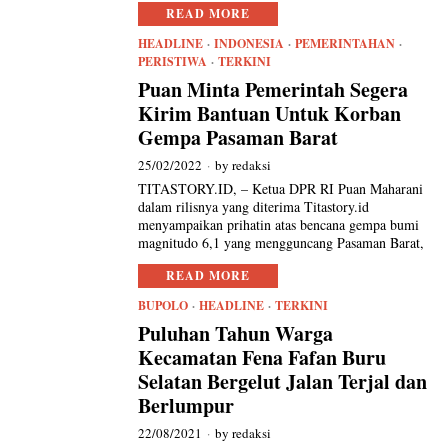
READ MORE
HEADLINE
·
INDONESIA
·
PEMERINTAHAN
·
PERISTIWA
·
TERKINI
Puan Minta Pemerintah Segera
Kirim Bantuan Untuk Korban
Gempa Pasaman Barat
25/02/2022
by
redaksi
TITASTORY.ID, – Ketua DPR RI Puan Maharani
dalam rilisnya yang diterima Titastory.id
menyampaikan prihatin atas bencana gempa bumi
magnitudo 6,1 yang mengguncang Pasaman Barat,
READ MORE
BUPOLO
·
HEADLINE
·
TERKINI
Puluhan Tahun Warga
Kecamatan Fena Fafan Buru
Selatan Bergelut Jalan Terjal dan
Berlumpur
22/08/2021
by
redaksi