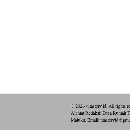
©
2026
-titastory.id. All rights r
Alamat Redaksi: Desa Rumah T
Maluku. Email:
titastoryid@gm