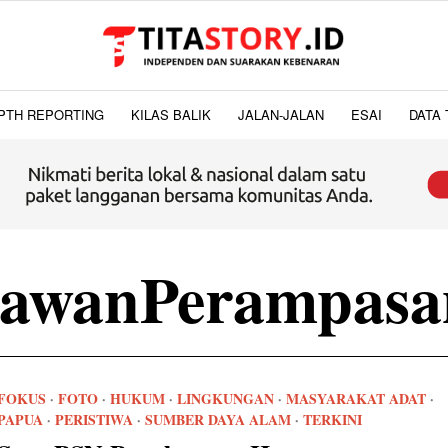
PTH REPORTING
KILAS BALIK
JALAN-JALAN
ESAI
DATA 
awanPerampasa
FOKUS
·
FOTO
·
HUKUM
·
LINGKUNGAN
·
MASYARAKAT ADAT
·
PAPUA
·
PERISTIWA
·
SUMBER DAYA ALAM
·
TERKINI