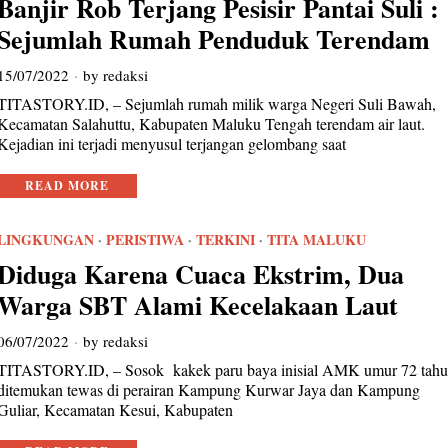
Banjir Rob Terjang Pesisir Pantai Suli :
Sejumlah Rumah Penduduk Terendam
15/07/2022
by
redaksi
TITASTORY.ID, – Sejumlah rumah milik warga Negeri Suli Bawah,
Kecamatan Salahuttu, Kabupaten Maluku Tengah terendam air laut.
Kejadian ini terjadi menyusul terjangan gelombang saat
READ MORE
LINGKUNGAN
·
PERISTIWA
·
TERKINI
·
TITA MALUKU
Diduga Karena Cuaca Ekstrim, Dua
Warga SBT Alami Kecelakaan Laut
06/07/2022
by
redaksi
TITASTORY.ID, – Sosok kakek paru baya inisial AMK umur 72 tah
ditemukan tewas di perairan Kampung Kurwar Jaya dan Kampung
Guliar, Kecamatan Kesui, Kabupaten