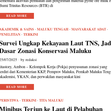
sementara aktivitas pemuatan dan pengiriman material pyrite ore milik 
Bumi Trinitas Resources (BTR) di
READ MORE
AKADEMIK & SAINS
·
MALUKU TENGAH
·
MASYARAKAT ADAT
·
PENELITIAN
·
TERKINI
Survei Ungkap Kekayaan Laut TNS, Jad
Dasar Zonasi Konservasi Maluku
25/07/2025
by
redaksi
titastory, Ambon – Kelompok Kerja (Pokja) penyusunan zonasi yang
terdiri dari Kementerian KKP, Pemprov Maluku, Pemkab Maluku Teng
akademisi, YKAN, dan perwakilan masyarakat kini
READ MORE
PERISTIWA
·
TERKINI
·
TITA MALUKU
Minibus Terjun ke Laut di Pelabuhan