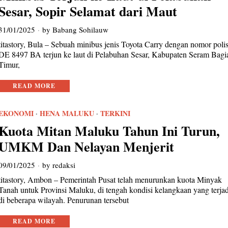
Sesar, Sopir Selamat dari Maut
31/01/2025
by
Babang Sohilauw
titastory, Bula – Sebuah minibus jenis Toyota Carry dengan nomor polis
DE 8497 BA terjun ke laut di Pelabuhan Sesar, Kabupaten Seram Bagi
Timur,
READ MORE
EKONOMI
·
HENA MALUKU
·
TERKINI
Kuota Mitan Maluku Tahun Ini Turun,
UMKM Dan Nelayan Menjerit
09/01/2025
by
redaksi
titastory, Ambon – Pemerintah Pusat telah menurunkan kuota Minyak
Tanah untuk Provinsi Maluku, di tengah kondisi kelangkaan yang terjad
di beberapa wilayah. Penurunan tersebut
READ MORE