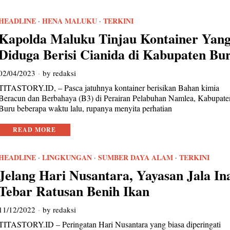
HEADLINE
·
HENA MALUKU
·
TERKINI
Kapolda Maluku Tinjau Kontainer Yan
Diduga Berisi Cianida di Kabupaten Bu
02/04/2023
by
redaksi
TITASTORY.ID, – Pasca jatuhnya kontainer berisikan Bahan kimia
Beracun dan Berbahaya (B3) di Perairan Pelabuhan Namlea, Kabupate
Buru beberapa waktu lalu, rupanya menyita perhatian
READ MORE
HEADLINE
·
LINGKUNGAN
·
SUMBER DAYA ALAM
·
TERKINI
Jelang Hari Nusantara, Yayasan Jala In
Tebar Ratusan Benih Ikan
11/12/2022
by
redaksi
TITASTORY.ID – Peringatan Hari Nusantara yang biasa diperingati