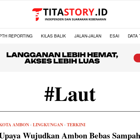
PTH REPORTING
KILAS BALIK
JALAN-JALAN
ESAI
DATA 
#Laut
KOTA AMBON
·
LINGKUNGAN
·
TERKINI
Upaya Wujudkan Ambon Bebas Sampah