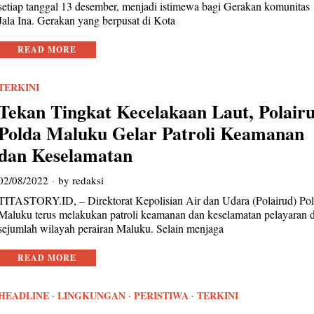
setiap tanggal 13 desember, menjadi istimewa bagi Gerakan komunitas
Jala Ina. Gerakan yang berpusat di Kota
READ MORE
TERKINI
Tekan Tingkat Kecelakaan Laut, Polair
Polda Maluku Gelar Patroli Keamanan
dan Keselamatan
02/08/2022
by
redaksi
TITASTORY.ID, – Direktorat Kepolisian Air dan Udara (Polairud) Po
Maluku terus melakukan patroli keamanan dan keselamatan pelayaran d
sejumlah wilayah perairan Maluku. Selain menjaga
READ MORE
HEADLINE
·
LINGKUNGAN
·
PERISTIWA
·
TERKINI