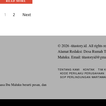
READ MORE
1
2
Next
©
2026
-titastory.id. All rights r
Alamat Redaksi: Desa Rumah T
Maluku. Email:
titastoryid@gm
TENTANG KAMI
KONTAK
TIM 
KODE PERILAKU PERUSAHAAN
SOP PERLINDUNGAN WARTAWA
hasa Ibu Maluku berarti pesan, dan