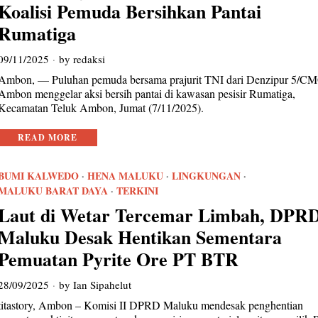
Koalisi Pemuda Bersihkan Pantai
Rumatiga
09/11/2025
by
redaksi
Ambon, — Puluhan pemuda bersama prajurit TNI dari Denzipur 5/C
Ambon menggelar aksi bersih pantai di kawasan pesisir Rumatiga,
Kecamatan Teluk Ambon, Jumat (7/11/2025).
READ MORE
BUMI KALWEDO
·
HENA MALUKU
·
LINGKUNGAN
·
MALUKU BARAT DAYA
·
TERKINI
Laut di Wetar Tercemar Limbah, DPR
Maluku Desak Hentikan Sementara
Pemuatan Pyrite Ore PT BTR
28/09/2025
by
Ian Sipahelut
titastory, Ambon – Komisi II DPRD Maluku mendesak penghentian