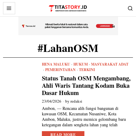
#LahanOSM
HENA MALUKU
·
HUKUM
·
MASYARAKAT ADAT
·
PEMERINTAHAN
·
TERKINI
Status Tanah OSM Mengambang,
Ahli Waris Tantang Kodam Buka
Dasar Hukum
23/04/2026
by
redaksi
Ambon, — Rencana alih fungsi bangunan di
kawasan OSM, Kecamatan Nusaniwe, Kota
Ambon, Maluku, justru memicu gelombang baru
ketegangan dalam sengketa lahan yang telah
READ MORE