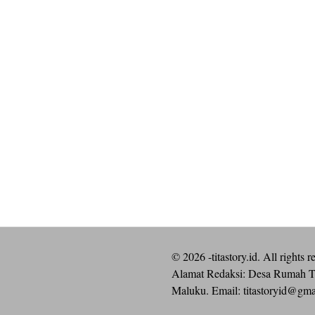
©
2026
-titastory.id. All rights r
Alamat Redaksi: Desa Rumah T
Maluku. Email:
titastoryid@gm