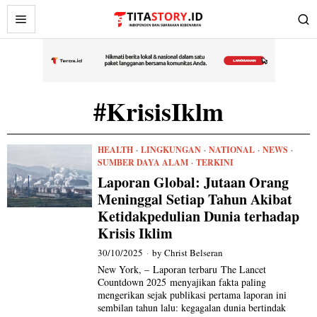
#KrisisIklm
HEALTH
·
LINGKUNGAN
·
NATIONAL
·
NEWS
·
SUMBER DAYA ALAM
·
TERKINI
Laporan Global: Jutaan Orang
Meninggal Setiap Tahun Akibat
Ketidakpedulian Dunia terhadap
Krisis Iklim
30/10/2025
by
Christ Belseran
New York, – Laporan terbaru The Lancet
Countdown 2025 menyajikan fakta paling
mengerikan sejak publikasi pertama laporan ini
sembilan tahun lalu: kegagalan dunia bertindak