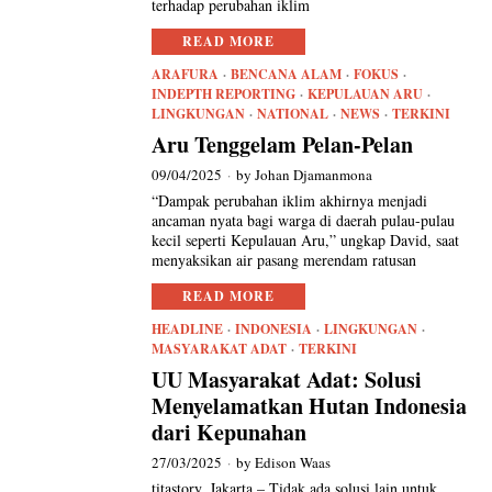
terhadap perubahan iklim
READ MORE
ARAFURA
·
BENCANA ALAM
·
FOKUS
·
INDEPTH REPORTING
·
KEPULAUAN ARU
·
LINGKUNGAN
·
NATIONAL
·
NEWS
·
TERKINI
Aru Tenggelam Pelan-Pelan
09/04/2025
by
Johan Djamanmona
“Dampak perubahan iklim akhirnya menjadi
ancaman nyata bagi warga di daerah pulau-pulau
kecil seperti Kepulauan Aru,” ungkap David, saat
menyaksikan air pasang merendam ratusan
READ MORE
HEADLINE
·
INDONESIA
·
LINGKUNGAN
·
MASYARAKAT ADAT
·
TERKINI
UU Masyarakat Adat: Solusi
Menyelamatkan Hutan Indonesia
dari Kepunahan
27/03/2025
by
Edison Waas
titastory, Jakarta – Tidak ada solusi lain untuk