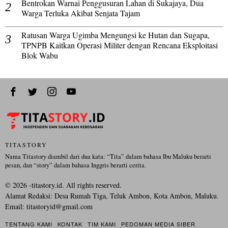
Bentrokan Warnai Penggusuran Lahan di Sukajaya, Dua
Warga Terluka Akibat Senjata Tajam
Ratusan Warga Ugimba Mengungsi ke Hutan dan Sugapa,
TPNPB Kaitkan Operasi Militer dengan Rencana Eksploitasi
Blok Wabu
TITASTORY
Nama Titastory diambil dari dua kata: “Tita” dalam bahasa Ibu Maluku berarti
pesan, dan “story” dalam bahasa Inggris berarti cerita.
©
2026
-titastory.id. All rights reserved.
Alamat Redaksi: Desa Rumah Tiga, Teluk Ambon, Kota Ambon, Maluku.
Email:
titastoryid@gmail.com
TENTANG KAMI
KONTAK
TIM KAMI
PEDOMAN MEDIA SIBER