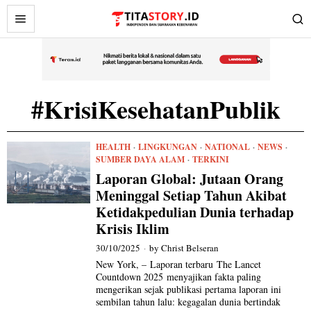
#KrisiKesehatanPublik
HEALTH
·
LINGKUNGAN
·
NATIONAL
·
NEWS
·
SUMBER DAYA ALAM
·
TERKINI
Laporan Global: Jutaan Orang
Meninggal Setiap Tahun Akibat
Ketidakpedulian Dunia terhadap
Krisis Iklim
30/10/2025
by
Christ Belseran
New York, – Laporan terbaru The Lancet
Countdown 2025 menyajikan fakta paling
mengerikan sejak publikasi pertama laporan ini
sembilan tahun lalu: kegagalan dunia bertindak