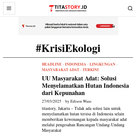
#KrisiEkologi
HEADLINE
·
INDONESIA
·
LINGKUNGAN
·
MASYARAKAT ADAT
·
TERKINI
UU Masyarakat Adat: Solusi
Menyelamatkan Hutan Indonesia
dari Kepunahan
27/03/2025
by
Edison Waas
titastory, Jakarta – Tidak ada solusi lain untuk
menyelamatkan hutan tersisa di Indonesia selain
memberikan kewenangan kepada masyarakat adat
melalui pengesahan Rancangan Undang-Undang
Masyarakat