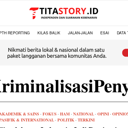
PTH REPORTING
KILAS BALIK
JALAN-JALAN
ESAI
DATA 
riminalisasiPe
AKADEMIK & SAINS
·
FOKUS
·
HAM
·
NATIONAL
·
OPINI
·
OPINIO
PASIFIK & INTERNATIONAL
·
POLITIK
·
TERKINI