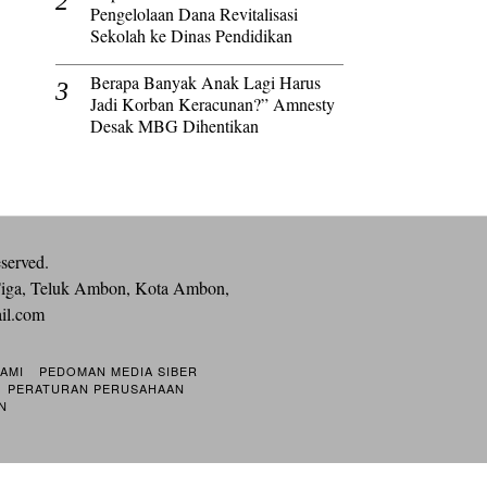
Pengelolaan Dana Revitalisasi
Sekolah ke Dinas Pendidikan
Berapa Banyak Anak Lagi Harus
Jadi Korban Keracunan?” Amnesty
Desak MBG Dihentikan
eserved.
iga, Teluk Ambon, Kota Ambon,
ail.com
KAMI
PEDOMAN MEDIA SIBER
PERATURAN PERUSAHAAN
N