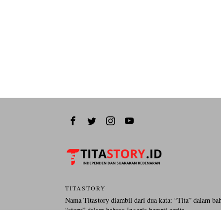
TITASTORY
Nama Titastory diambil dari dua kata: “Tita” dalam ba
“story” dalam bahasa Inggris berarti cerita.