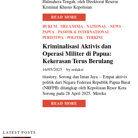
Halmahera Tengah, oleh Direktorat Reserse
Kriminal Khusus Kepolisian
READ MORE
HUKUM
·
MELANESIA
·
NATIONAL
·
NEWS
·
PAPUA
·
PASIFIK & INTERNATIONAL
·
PERISTIWA
·
POLITIK
·
TERKINI
Kriminalisasi Aktivis dan
Operasi Militer di Papua:
Kekerasan Terus Berulang
16/05/2025
by
redaksi
titastory, Sorong dan Intan Jaya – Empat aktivis
politik dari Negara Federasi Republik Papua Barat
(NRFPB) ditangkap oleh Kepolisian Resor Kota
Sorong pada 28 April 2025. Mereka
READ MORE
LATEST POSTS