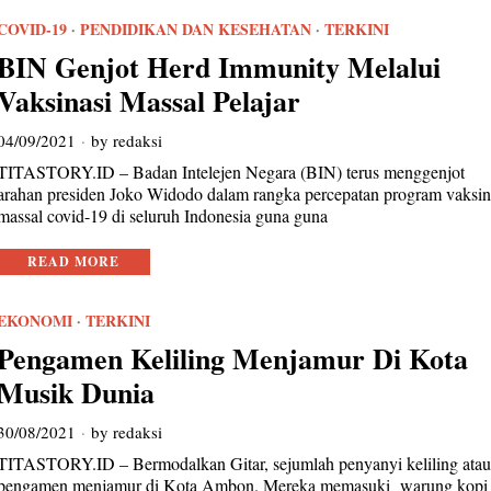
COVID-19
·
PENDIDIKAN DAN KESEHATAN
·
TERKINI
BIN Genjot Herd Immunity Melalui
Vaksinasi Massal Pelajar
04/09/2021
by
redaksi
TITASTORY.ID – Badan Intelejen Negara (BIN) terus menggenjot
arahan presiden Joko Widodo dalam rangka percepatan program vaksin
massal covid-19 di seluruh Indonesia guna guna
READ MORE
EKONOMI
·
TERKINI
Pengamen Keliling Menjamur Di Kota
Musik Dunia
30/08/2021
by
redaksi
TITASTORY.ID – Bermodalkan Gitar, sejumlah penyanyi keliling ata
pengamen menjamur di Kota Ambon. Mereka memasuki warung kopi 