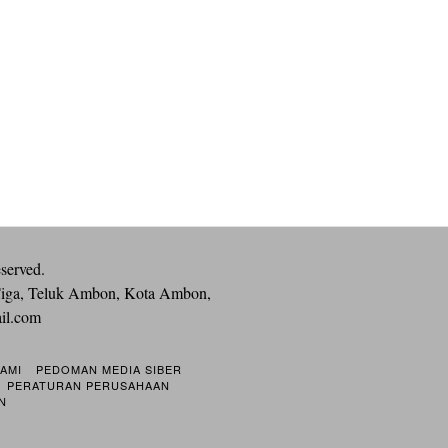
eserved.
iga, Teluk Ambon, Kota Ambon,
ail.com
KAMI
PEDOMAN MEDIA SIBER
PERATURAN PERUSAHAAN
N