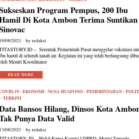
Sukseskan Program Pempus, 200 Ibu
Hamil Di Kota Ambon Terima Suntikan
Sinovac
19/08/2021
by
redaksi
TITASTORY.ID – Serentak Pemerintah Pusat menggelar vaksinasi un
Ibu hamil di seluruh tanah air. Kegiatan ini yang telah berlangsung dib
oleh Mentri Koordinator
READ MORE
COVID-19
·
EKONOMI
·
NUSA HUAPONO
·
PEMERINTAHAN
·
POLIT
·
TERKINI
Data Bansos Hilang, Dinsos Kota Ambo
Tak Punya Data Valid
13/08/2021
by
redaksi
TITASTORY. ID – Wakil Ketua Komisi I DPRD, Morist Tamaela,