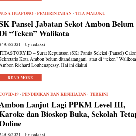
NUSA HUAPONO
·
PEMERINTAHAN
·
TITA MALUKU
SK Pansel Jabatan Sekot Ambon Belum
Di “Teken” Walikota
24/08/2021
by
redaksi
TITASTORY.ID – Surat Keputusan (SK) Pantia Seleksi (Pansel) Calo
Sekretaris Kota Ambon belum ditandatangani atau di “teken” Walikot
Ambon Richard Louhenapessy. Hal ini diakui
READ MORE
COVID-19
·
PENDIDIKAN DAN KESEHATAN
·
TERKINI
Ambon Lanjut Lagi PPKM Level III,
Karoke dan Bioskop Buka, Sekolah Teta
Online
24/08/2021
by
redaksi