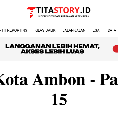
PTH REPORTING
KILAS BALIK
JALAN-JALAN
ESAI
DATA 
Kota Ambon
- Pa
15