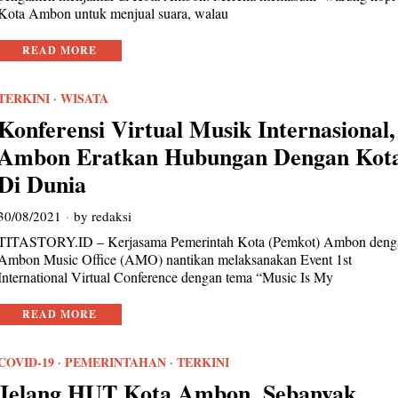
Kota Ambon untuk menjual suara, walau
READ MORE
TERKINI
·
WISATA
Konferensi Virtual Musik Internasional,
Ambon Eratkan Hubungan Dengan Kot
Di Dunia
30/08/2021
by
redaksi
TITASTORY.ID – Kerjasama Pemerintah Kota (Pemkot) Ambon deng
Ambon Music Office (AMO) nantikan melaksanakan Event 1st
International Virtual Conference dengan tema “Music Is My
READ MORE
COVID-19
·
PEMERINTAHAN
·
TERKINI
Jelang HUT Kota Ambon, Sebanyak