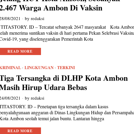
2.467 Warga Ambon Di Vaksin
28/08/2021
by
redaksi
TITASTORY. ID – Tercatat sebanyak 2647 masyarakat Kota Ambo
telah menerima suntikan vaksin di hari pertama Pekan Selebrasi Vaksin
Covid-19, yang diselenggarakan Pemerintah Kota
READ MORE
KRIMINAL
·
LINGKUNGAN
·
TERKINI
Tiga Tersangka di DLHP Kota Ambon
Masih Hirup Udara Bebas
24/08/2021
by
redaksi
TITASTORY. ID – Penetapan tiga tersangka dalam kasus
penyalahgunaan anggaran di Dinas Lingkungan Hidup dan Persampah
Kota Ambon seolah temui jalan buntu. Lantaran hingga
READ MORE