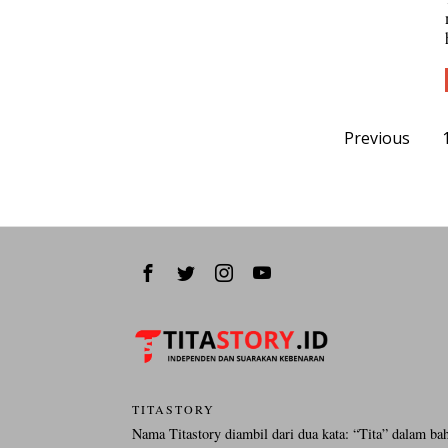
Previous
TITASTORY
Nama Titastory diambil dari dua kata: “Tita” dalam ba