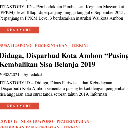
TITASTORY .ID – Pemberlakuan Pembatasan Kegiatan Masyarakat
(PPKM) level IIItap diperpanjang hingga tanggal 6 September 2021.
Perpanjangan PPKM Level 3 berdasarkan instruksi Walikota Ambon
READ MORE
NUSA HUAPONO
·
PEMERINTAHAN
·
TERKINI
Diduga, Disparbud Kota Ambon “Pusin
Kembalikan Sisa Belanja 2019
20/08/2021
by
redaksi
TITASTORY.ID – Diduga, Dinas Pariwisata dan Kebudayaan
(Disparbud) Kota Ambon sementara pusing terkait dengan pengembali
sisa anggaran atau surat tanda setoran tahun 2019. Informasi
READ MORE
COVID-19
·
NUSA HUAPONO
·
PEMERINTAHAN
·
PENDIDIKAN DAN KESEHATAN
·
TERKINI