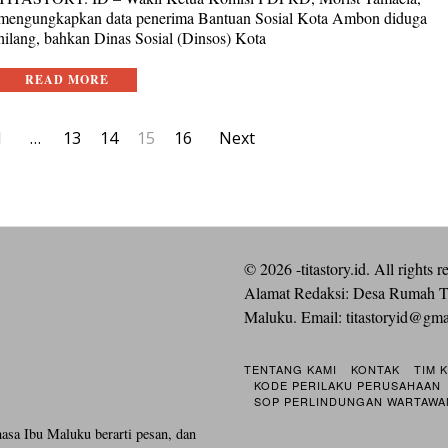
mengungkapkan data penerima Bantuan Sosial Kota Ambon diduga
hilang, bahkan Dinas Sosial (Dinsos) Kota
READ MORE
1
…
13
14
15
16
Next
©
2026
-titastory.id. All rights r
Alamat Redaksi: Desa Rumah T
Maluku. Email:
titastoryid@gm
TENTANG KAMI
KONTAK
TIM 
KODE PERILAKU PERUSAHAAN
SOP PERLINDUNGAN WARTAWA
hasa Ibu Maluku berarti pesan, dan