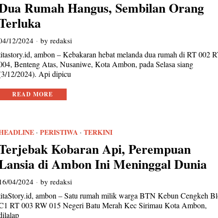
Dua Rumah Hangus, Sembilan Orang
Terluka
04/12/2024
by
redaksi
titastory.id, ambon – Kebakaran hebat melanda dua rumah di RT 002 
004, Benteng Atas, Nusaniwe, Kota Ambon, pada Selasa siang
(3/12/2024). Api dipicu
READ MORE
HEADLINE
·
PERISTIWA
·
TERKINI
Terjebak Kobaran Api, Perempuan
Lansia di Ambon Ini Meninggal Dunia
16/04/2024
by
redaksi
titaStory.id, ambon – Satu rumah milik warga BTN Kebun Cengkeh B
C1 RT 003 RW 015 Negeri Batu Merah Kec Sirimau Kota Ambon,
dilalap