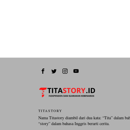
TITASTORY
Nama Titastory diambil dari dua kata: “Tita” dalam ba
“story” dalam bahasa Inggris berarti cerita.