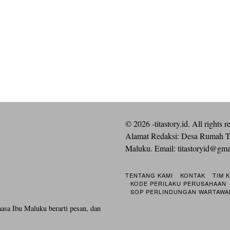
©
2026
-titastory.id. All rights r
Alamat Redaksi: Desa Rumah T
Maluku. Email:
titastoryid@gm
TENTANG KAMI
KONTAK
TIM 
KODE PERILAKU PERUSAHAAN
SOP PERLINDUNGAN WARTAWA
hasa Ibu Maluku berarti pesan, dan