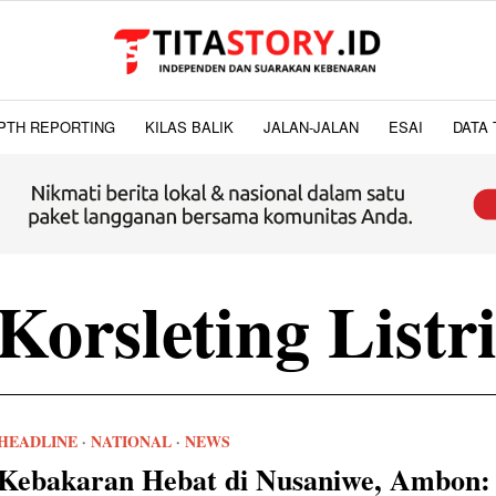
PTH REPORTING
KILAS BALIK
JALAN-JALAN
ESAI
DATA 
Korsleting Listr
HEADLINE
·
NATIONAL
·
NEWS
Kebakaran Hebat di Nusaniwe, Ambon: