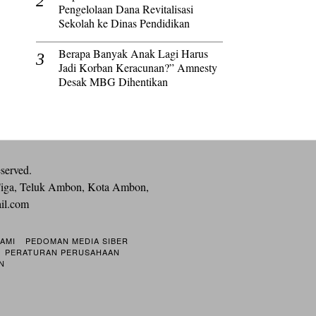
Pengelolaan Dana Revitalisasi
Sekolah ke Dinas Pendidikan
Berapa Banyak Anak Lagi Harus
Jadi Korban Keracunan?” Amnesty
Desak MBG Dihentikan
eserved.
iga, Teluk Ambon, Kota Ambon,
ail.com
KAMI
PEDOMAN MEDIA SIBER
PERATURAN PERUSAHAAN
N