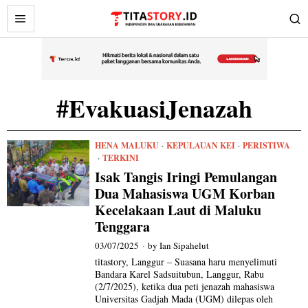
#EvakuasiJenazah
HENA MALUKU
·
KEPULAUAN KEI
·
PERISTIWA
·
TERKINI
Isak Tangis Iringi Pemulangan
Dua Mahasiswa UGM Korban
Kecelakaan Laut di Maluku
Tenggara
03/07/2025
by
Ian Sipahelut
titastory, Langgur – Suasana haru menyelimuti
Bandara Karel Sadsuitubun, Langgur, Rabu
(2/7/2025), ketika dua peti jenazah mahasiswa
Universitas Gadjah Mada (UGM) dilepas oleh