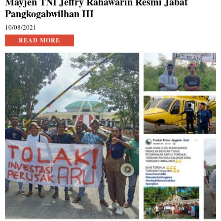
Mayjen TNI Jeffry Rahawarin Resmi Jabat
Pangkogabwilhan III
10/08/2021
READ MORE