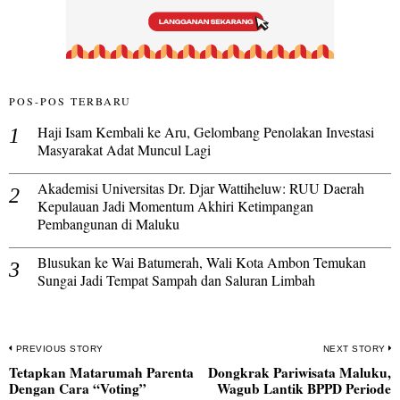
POS-POS TERBARU
Haji Isam Kembali ke Aru, Gelombang Penolakan Investasi
Masyarakat Adat Muncul Lagi
Akademisi Universitas Dr. Djar Wattiheluw: RUU Daerah
Kepulauan Jadi Momentum Akhiri Ketimpangan
Pembangunan di Maluku
Blusukan ke Wai Batumerah, Wali Kota Ambon Temukan
Sungai Jadi Tempat Sampah dan Saluran Limbah
Navigasi
PREVIOUS STORY
NEXT STORY
Tetapkan Matarumah Parenta
Dongkrak Pariwisata Maluku,
pos
Previous
N
Dengan Cara “Voting”
Wagub Lantik BPPD Periode
post:
po