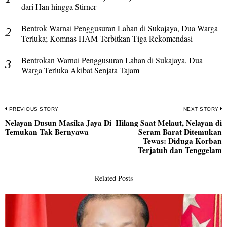
dari Han hingga Stirner
Bentrok Warnai Penggusuran Lahan di Sukajaya, Dua Warga
Terluka; Komnas HAM Terbitkan Tiga Rekomendasi
Bentrokan Warnai Penggusuran Lahan di Sukajaya, Dua
Warga Terluka Akibat Senjata Tajam
Navigasi
PREVIOUS STORY
NEXT STORY
Nelayan Dusun Masika Jaya Di
Hilang Saat Melaut, Nelayan di
pos
Previous
N
Temukan Tak Bernyawa
Seram Barat Ditemukan
post:
po
Tewas: Diduga Korban
Terjatuh dan Tenggelam
Related Posts