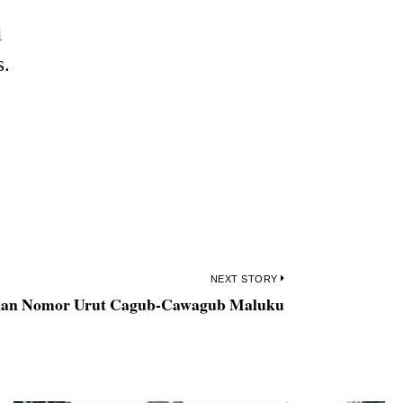
i
s.
NEXT STORY
an Nomor Urut Cagub-Cawagub Maluku
Next
post: