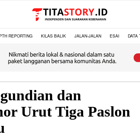
PTH REPORTING
KILAS BALIK
JALAN-JALAN
ESAI
DATA 
gundian dan
or Urut Tiga Paslon
u