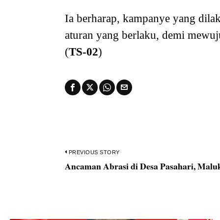
Ia berharap, kampanye yang dilak
aturan yang berlaku, demi mewuju
(
TS-02
)
Navigasi
PREVIOUS STORY
Ancaman Abrasi di Desa Pasahari, Malu
Previous
pos
post: