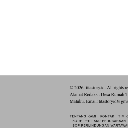
©
2026
-titastory.id. All rights r
Alamat Redaksi: Desa Rumah T
Maluku. Email:
titastoryid@gm
TENTANG KAMI
KONTAK
TIM 
KODE PERILAKU PERUSAHAAN
SOP PERLINDUNGAN WARTAWA