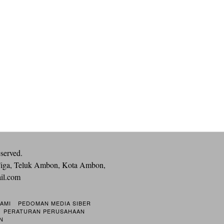
eserved.
iga, Teluk Ambon, Kota Ambon,
ail.com
KAMI
PEDOMAN MEDIA SIBER
PERATURAN PERUSAHAAN
N