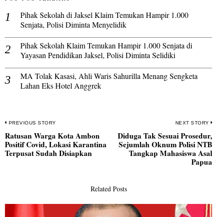
Pihak Sekolah di Jaksel Klaim Temukan Hampir 1.000
Senjata, Polisi Diminta Menyelidik
Pihak Sekolah Klaim Temukan Hampir 1.000 Senjata di
Yayasan Pendidikan Jaksel, Polisi Diminta Selidiki
MA Tolak Kasasi, Ahli Waris Sahurilla Menang Sengketa
Lahan Eks Hotel Anggrek
Navigasi
PREVIOUS STORY
NEXT STORY
Ratusan Warga Kota Ambon
Diduga Tak Sesuai Prosedur,
pos
Previous
N
Positif Covid, Lokasi Karantina
Sejumlah Oknum Polisi NTB
post:
po
Terpusat Sudah Disiapkan
Tangkap Mahasiswa Asal
Papua
Related Posts