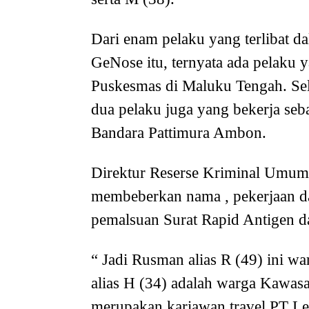
Dari enam pelaku yang terlibat da
GeNose itu, ternyata ada pelaku y
Puskesmas di Maluku Tengah. Sela
dua pelaku juga yang bekerja se
Bandara Pattimura Ambon.
Direktur Reserse Kriminal Umu
membeberkan nama , pekerjaan dan
pemalsuan Surat Rapid Antigen d
“ Jadi Rusman alias R (49) ini 
alias H (34) adalah warga Kawa
merupakan kariawan travel PT Le