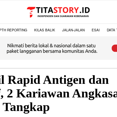
PTH REPORTING
KILAS BALIK
JALAN-JALAN
ESAI
DATA 
il Rapid Antigen dan
f, 2 Kariawan Angkas
 Tangkap