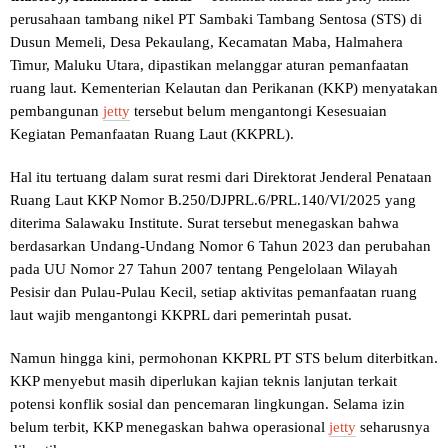
perusahaan tambang nikel PT Sambaki Tambang Sentosa (STS) di
Dusun Memeli, Desa Pekaulang, Kecamatan Maba, Halmahera
Timur, Maluku Utara, dipastikan melanggar aturan pemanfaatan
ruang laut. Kementerian Kelautan dan Perikanan (KKP) menyatakan
pembangunan
jetty
tersebut belum mengantongi Kesesuaian
Kegiatan Pemanfaatan Ruang Laut (KKPRL).
Hal itu tertuang dalam surat resmi dari Direktorat Jenderal Penataan
Ruang Laut KKP Nomor B.250/DJPRL.6/PRL.140/VI/2025 yang
diterima Salawaku Institute. Surat tersebut menegaskan bahwa
berdasarkan Undang-Undang Nomor 6 Tahun 2023 dan perubahan
pada UU Nomor 27 Tahun 2007 tentang Pengelolaan Wilayah
Pesisir dan Pulau-Pulau Kecil, setiap aktivitas pemanfaatan ruang
laut wajib mengantongi KKPRL dari pemerintah pusat.
Namun hingga kini, permohonan KKPRL PT STS belum diterbitkan.
KKP menyebut masih diperlukan kajian teknis lanjutan terkait
potensi konflik sosial dan pencemaran lingkungan. Selama izin
belum terbit, KKP menegaskan bahwa operasional
jetty
seharusnya