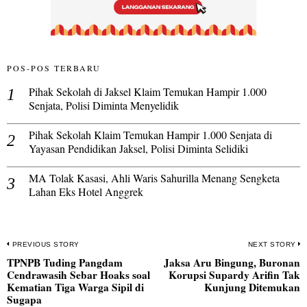
POS-POS TERBARU
Pihak Sekolah di Jaksel Klaim Temukan Hampir 1.000
Senjata, Polisi Diminta Menyelidik
Pihak Sekolah Klaim Temukan Hampir 1.000 Senjata di
Yayasan Pendidikan Jaksel, Polisi Diminta Selidiki
MA Tolak Kasasi, Ahli Waris Sahurilla Menang Sengketa
Lahan Eks Hotel Anggrek
Navigasi
PREVIOUS STORY
NEXT STORY
TPNPB Tuding Pangdam
Jaksa Aru Bingung, Buronan
pos
Previous
N
Cendrawasih Sebar Hoaks soal
Korupsi Supardy Arifin Tak
post:
po
Kematian Tiga Warga Sipil di
Kunjung Ditemukan
Sugapa