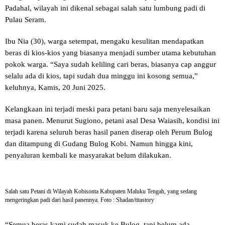
Padahal, wilayah ini dikenal sebagai salah satu lumbung padi di
Pulau Seram.
Ibu Nia (30), warga setempat, mengaku kesulitan mendapatkan
beras di kios-kios yang biasanya menjadi sumber utama kebutuhan
pokok warga. “Saya sudah keliling cari beras, biasanya cap anggur
selalu ada di kios, tapi sudah dua minggu ini kosong semua,”
keluhnya, Kamis, 20 Juni 2025.
Kelangkaan ini terjadi meski para petani baru saja menyelesaikan
masa panen. Menurut Sugiono, petani asal Desa Waiasih, kondisi ini
terjadi karena seluruh beras hasil panen diserap oleh Perum Bulog
dan ditampung di Gudang Bulog Kobi. Namun hingga kini,
penyaluran kembali ke masyarakat belum dilakukan.
Salah satu Petani di Wilayah Kobisonta Kabupaten Maluku Tengah, yang sedang
mengeringkan padi dari hasil panennya. Foto : Shadan/titastory
“Semua beras kami sudah masuk ke Bulog, tapi belum ada