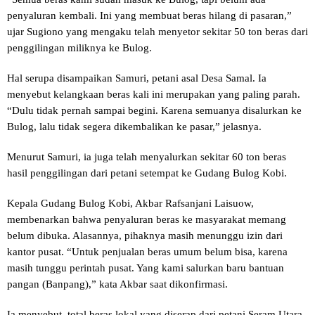
penyaluran kembali. Ini yang membuat beras hilang di pasaran,”
ujar Sugiono yang mengaku telah menyetor sekitar 50 ton beras dari
penggilingan miliknya ke Bulog.
Hal serupa disampaikan Samuri, petani asal Desa Samal. Ia
menyebut kelangkaan beras kali ini merupakan yang paling parah.
“Dulu tidak pernah sampai begini. Karena semuanya disalurkan ke
Bulog, lalu tidak segera dikembalikan ke pasar,” jelasnya.
Menurut Samuri, ia juga telah menyalurkan sekitar 60 ton beras
hasil penggilingan dari petani setempat ke Gudang Bulog Kobi.
Kepala Gudang Bulog Kobi, Akbar Rafsanjani Laisuow,
membenarkan bahwa penyaluran beras ke masyarakat memang
belum dibuka. Alasannya, pihaknya masih menunggu izin dari
kantor pusat. “Untuk penjualan beras umum belum bisa, karena
masih tunggu perintah pusat. Yang kami salurkan baru bantuan
pangan (Banpang),” kata Akbar saat dikonfirmasi.
Ia menyebut, total beras lokal yang diserap dari petani Seram Utara