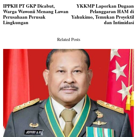
IPPKH PT GKP Dicabut,
YKKMP Laporkan Dugaan
pos
Previous
N
Warga Wawonii Menang Lawan
Pelanggaran HAM di
post:
po
Perusahaan Perusak
Yahukimo, Temukan Proyektil
Lingkungan
dan Intimidasi
Related Posts