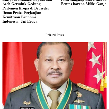
pos
Aceh Geruduk Gedung
Bentas karena Miliki Ganja
post:
po
Parlemen Eropa di Brussels:
Demo Protes Perjanjian
Kemitraan Ekonomi
Indonesia–Uni Eropa
Related Posts