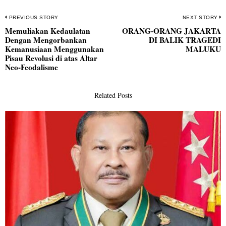
Navigasi
PREVIOUS STORY
NEXT STORY
Memuliakan Kedaulatan
ORANG-ORANG JAKARTA
pos
Previous
N
Dengan Mengorbankan
DI BALIK TRAGEDI
post:
po
Kemanusiaan Menggunakan
MALUKU
Pisau Revolusi di atas Altar
Neo-Feodalisme
Related Posts