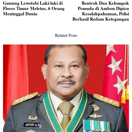
Gunung Lewotobi Laki-laki di
Bentrok Dua Kelompok
pos
Previous
N
Flores Timur Meletus, 6 Orang
Pemuda di Ambon Dipicu
post:
po
Meninggal Dunia
Kesalahpahaman, Polisi
Berhasil Redam Ketegangan
Related Posts