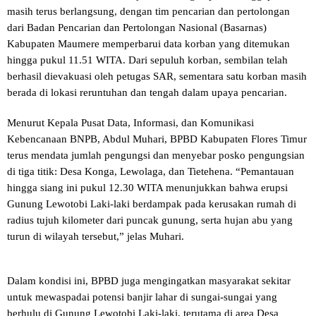
masih terus berlangsung, dengan tim pencarian dan pertolongan
dari Badan Pencarian dan Pertolongan Nasional (Basarnas)
Kabupaten Maumere memperbarui data korban yang ditemukan
hingga pukul 11.51 WITA. Dari sepuluh korban, sembilan telah
berhasil dievakuasi oleh petugas SAR, sementara satu korban masih
berada di lokasi reruntuhan dan tengah dalam upaya pencarian.
Menurut Kepala Pusat Data, Informasi, dan Komunikasi
Kebencanaan BNPB, Abdul Muhari, BPBD Kabupaten Flores Timur
terus mendata jumlah pengungsi dan menyebar posko pengungsian
di tiga titik: Desa Konga, Lewolaga, dan Tietehena. “Pemantauan
hingga siang ini pukul 12.30 WITA menunjukkan bahwa erupsi
Gunung Lewotobi Laki-laki berdampak pada kerusakan rumah di
radius tujuh kilometer dari puncak gunung, serta hujan abu yang
turun di wilayah tersebut,” jelas Muhari.
Dalam kondisi ini, BPBD juga mengingatkan masyarakat sekitar
untuk mewaspadai potensi banjir lahar di sungai-sungai yang
berhulu di Gunung Lewotobi Laki-laki, terutama di area Desa