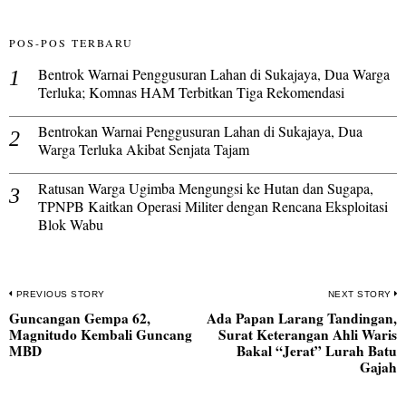
POS-POS TERBARU
Bentrok Warnai Penggusuran Lahan di Sukajaya, Dua Warga
Terluka; Komnas HAM Terbitkan Tiga Rekomendasi
Bentrokan Warnai Penggusuran Lahan di Sukajaya, Dua
Warga Terluka Akibat Senjata Tajam
Ratusan Warga Ugimba Mengungsi ke Hutan dan Sugapa,
TPNPB Kaitkan Operasi Militer dengan Rencana Eksploitasi
Blok Wabu
Navigasi
PREVIOUS STORY
NEXT STORY
Guncangan Gempa 62,
Ada Papan Larang Tandingan,
pos
Previous
N
Magnitudo Kembali Guncang
Surat Keterangan Ahli Waris
post:
po
MBD
Bakal “Jerat” Lurah Batu
Gajah