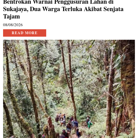
Bentrokan Warnai Penggusuran Lahan di
Sukajaya, Dua Warga Terluka Akibat Senjata
Tajam
08/08/2026
READ MORE