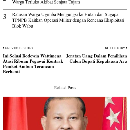
Warga Terluka Akibat Senjata Tajam
Ratusan Warga Ugimba Mengungsi ke Hutan dan Sugapa,
TPNPB Kaitkan Operasi Militer dengan Rencana Eksploitasi
Blok Wabu
Navigasi
PREVIOUS STORY
NEXT STORY
Ini Solusi Bodewin Wattimena
Jeratan Uang Dalam Pemilihan
pos
Previous
N
Atasi Ribuan Pegawai Kontrak
Calon Bupati Kepulauan Aru
post:
po
Pemkot Ambon Terancam
Berhenti
Related Posts