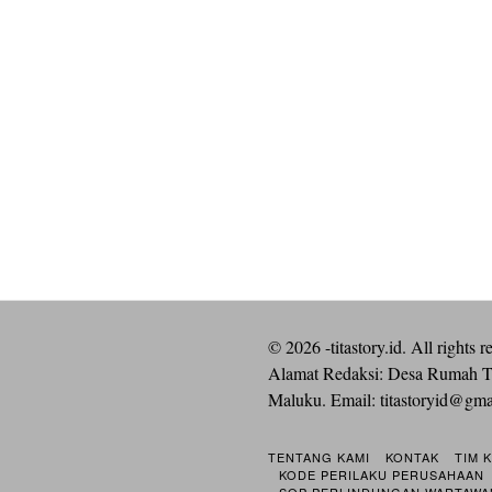
©
2026
-titastory.id. All rights r
Alamat Redaksi: Desa Rumah T
Maluku. Email:
titastoryid@gm
TENTANG KAMI
KONTAK
TIM 
KODE PERILAKU PERUSAHAAN