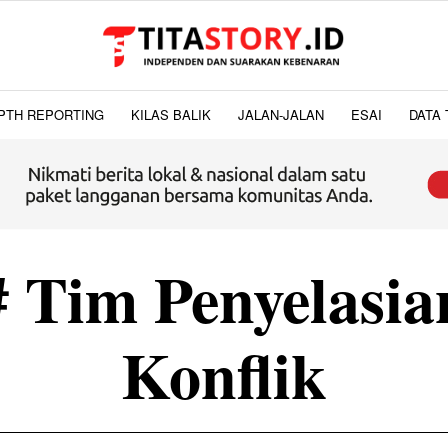
PTH REPORTING
KILAS BALIK
JALAN-JALAN
ESAI
DATA 
# Tim Penyelasia
Konflik