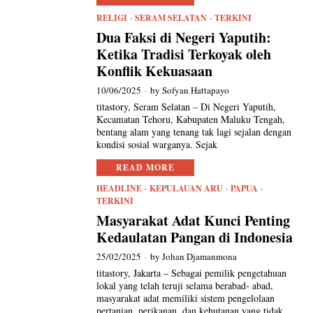
RELIGI
·
SERAM SELATAN
·
TERKINI
Dua Faksi di Negeri Yaputih:
Ketika Tradisi Terkoyak oleh
Konflik Kekuasaan
10/06/2025
by
Sofyan Hattapayo
titastory, Seram Selatan – Di Negeri Yaputih,
Kecamatan Tehoru, Kabupaten Maluku Tengah,
bentang alam yang tenang tak lagi sejalan dengan
kondisi sosial warganya. Sejak
READ MORE
HEADLINE
·
KEPULAUAN ARU
·
PAPUA
·
TERKINI
Masyarakat Adat Kunci Penting
Kedaulatan Pangan di Indonesia
25/02/2025
by
Johan Djamanmona
titastory, Jakarta – Sebagai pemilik pengetahuan
lokal yang telah teruji selama berabad- abad,
masyarakat adat memiliki sistem pengelolaan
pertanian, perikanan, dan kehutanan yang tidak