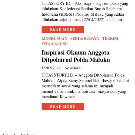
TITASTORY.ID,– Aksi bagi – bagi sembako yang
dilakukan Konfederasi Serikat Buruh Sejahtera
Indonesia (KSBSI) Provinsi Maluku yang sudah
dilakukan sejak, jumat, (22/04/2022) adalah satu
READ MORE
LINGKUNGAN
·
SENI & BUDAYA
·
TERKINI
·
TITA MALUKU
Inspirasi Oknum Anggota
Ditpolairud Polda Maluku
15/02/2022
by
redaksi
TITASSTORY.ID, – Anggota Ditpolairud Polda
Maluku, Aipda Semy Semoel Bakarbessy diketahui
merupakan sosok yang selama ini menjadi
memotivator untuk memotivasi masyarakat yang
mendiami Kawasan
READ MORE
LATEST POSTS