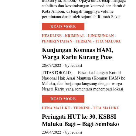
titaStory.id, ambon,- Upaya untuk tetap menjaga
stabilitas dan keseimbangan ketersediaan darah di
Kota Ambon, di tengah tingginya volume
permintaan darah oleh sejumlah Rumah Sakit
READ MORE
HEADLINE
·
KRIMINAL
·
LINGKUNGAN
·
PEMERINTAHAN
·
TERKINI
·
TITA MALUKU
Kunjungan Komnas HAM,
Warga Kariu Kurang Puas
28/07/2022
by
redaksi
TITASTORY.ID, – Pasca kedatangan Komisi
Nasional Hak Asasi Manusia (Komnas HAM) ke
Maluku, dan berjumpa langsung dengan warga
Negeri Kariu yang sementara menempati lokasi
READ MORE
HENA MALUKU
·
TERKINI
·
TITA MALUKU
Peringati HUT ke 30, KSBSI
Maluku Bagi – Bagi Sembako
23/04/2022
by
redaksi