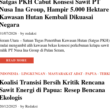
Satgas PKH Cabut Konsesi Sawit PT
Nusa Ina Group, Hampir 5.000 Hektare
Kawasan Hutan Kembali Dikuasai
Negara
01/07/2026
by
redaksi
Seram Utara – Satuan Tugas Penertiban Kawasan Hutan (Satgas PKH)
mulai mengambil alih kawasan bekas konsesi perkebunan kelapa sawit
milik PT Nusa Ina Group di Pulau Seram,
READ MORE
INDONESIA
·
LINGKUNGAN
·
MASYARAKAT ADAT
·
PAPUA
·
TERK
Koalisi Transisi Bersih Kritik Rencana
Sawit Energi di Papua: Resep Bencana
Ekologis
20/12/2025
by
Redaksi