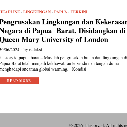
HEADLINE
·
LINGKUNGAN
·
PAPUA
·
TERKINI
Pengrusakan Lingkungan dan Kekerasa
Negara di Papua Barat, Disidangkan di
Queen Mary University of London
30/06/2024
by
redaksi
titastory.id,papua barat – Masalah pengrusakan hutan dan lingkungan d
Papua Barat telah menjadi kekhawatiran tersendiri di tengah dunia
menghadapi ancaman global warming. Kondisi
READ MORE
©
2026
-titastory.id. All rights r