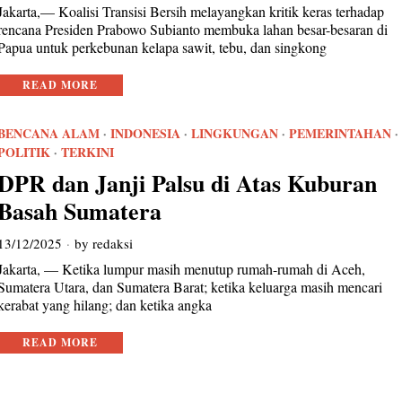
Jakarta,— Koalisi Transisi Bersih melayangkan kritik keras terhadap
rencana Presiden Prabowo Subianto membuka lahan besar-besaran di
Papua untuk perkebunan kelapa sawit, tebu, dan singkong
READ MORE
BENCANA ALAM
·
INDONESIA
·
LINGKUNGAN
·
PEMERINTAHAN
·
POLITIK
·
TERKINI
DPR dan Janji Palsu di Atas Kuburan
Basah Sumatera
13/12/2025
by
redaksi
Jakarta, — Ketika lumpur masih menutup rumah-rumah di Aceh,
Sumatera Utara, dan Sumatera Barat; ketika keluarga masih mencari
kerabat yang hilang; dan ketika angka
READ MORE