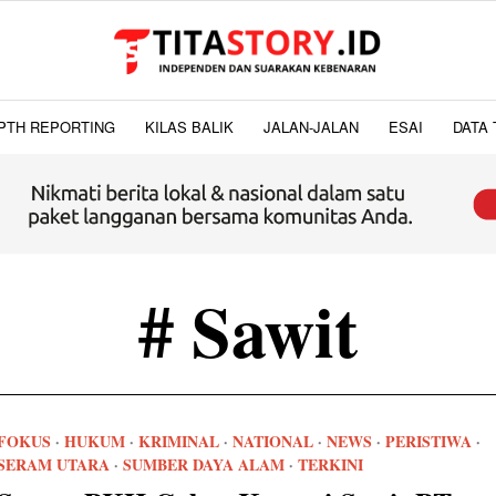
PTH REPORTING
KILAS BALIK
JALAN-JALAN
ESAI
DATA 
# Sawit
FOKUS
·
HUKUM
·
KRIMINAL
·
NATIONAL
·
NEWS
·
PERISTIWA
·
SERAM UTARA
·
SUMBER DAYA ALAM
·
TERKINI