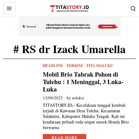
# RS dr Izack Umarella
HEADLINE
·
TERKINI
·
TITA MALUKU
Mobil Brio Tabrak Pohon di
Tulehu : 1 Meninggal, 3 Luka-
Luka
12/08/2022
by
redaksi
TITASTORY.ID,- Kecelakaan tunggal kembali
terjadi di Kawasan Desa Tulehu, Kecamatan
Salahuttu, Kabupaten Maluku Tengah. Kali ini
kendaraan pribadi roda empat merek Honda Brio
berwarna
READ MORE